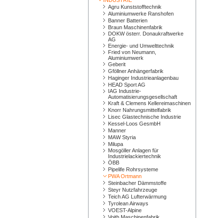
INDUSTRIE
Agru Kunststofftechnik
Aluminiumwerke Ranshofen
Banner Batterien
Braun Maschinenfabrik
DOKW österr. Donaukraftwerke
AG
Energie- und Umwelttechnik
Fried von Neumann,
Aluminiumwerk
Geberit
Gföllner Anhängerfabrik
Haginger Industrieanlagenbau
HEAD Sport AG
IAG Industrie-
Automatisierungsgesellschaft
Kraft & Clemens Kellereimaschinen
Knorr Nahrungsmittelfabrik
Lisec Glastechnische Industrie
Kessel-Loos GesmbH
Manner
MAW Styria
Milupa
Mosgöller Anlagen für
Industrielackiertechnik
ÖBB
Pipelife Rohrsysteme
PWA Ortmann
Steinbacher Dämmstoffe
Steyr Nutzfahrzeuge
Teich AG Lufterwärmung
Tyrolean Airways
VOEST-Alpine
Voith Maschinenfabrik