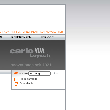
B
|
KONTAKT
|
UNTERNEHMEN
|
FAQ
|
NEWSLETTER
EN
REFERENZEN
SERVICE
SUCHE
Produktanfrage
:
Seite drucken