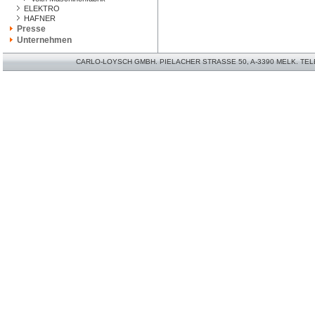
ELEKTRO
HAFNER
Presse
Unternehmen
CARLO-LOYSCH GMBH. PIELACHER STRASSE 50, A-3390 MELK. TELEFO