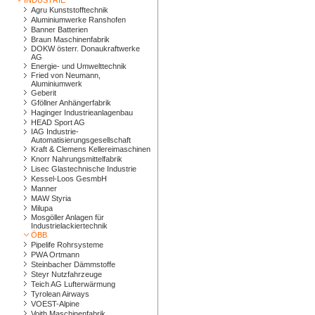
INDUSTRIE
Agru Kunststofftechnik
Aluminiumwerke Ranshofen
Banner Batterien
Braun Maschinenfabrik
DOKW österr. Donaukraftwerke
AG
Energie- und Umwelttechnik
Fried von Neumann,
Aluminiumwerk
Geberit
Gföllner Anhängerfabrik
Haginger Industrieanlagenbau
HEAD Sport AG
IAG Industrie-
Automatisierungsgesellschaft
Kraft & Clemens Kellereimaschinen
Knorr Nahrungsmittelfabrik
Lisec Glastechnische Industrie
Kessel-Loos GesmbH
Manner
MAW Styria
Milupa
Mosgöller Anlagen für
Industrielackiertechnik
ÖBB
Pipelife Rohrsysteme
PWA Ortmann
Steinbacher Dämmstoffe
Steyr Nutzfahrzeuge
Teich AG Lufterwärmung
Tyrolean Airways
VOEST-Alpine
Voith Maschinenfabrik