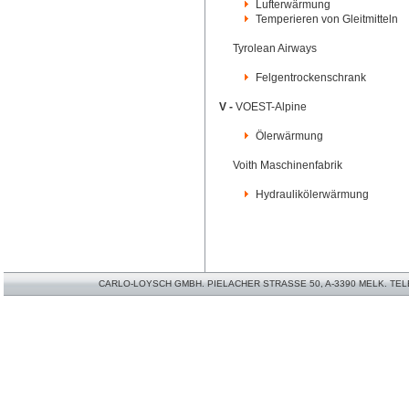
Lufterwärmung
Temperieren von Gleitmitteln
Tyrolean Airways
Felgentrockenschrank
V -
VOEST-Alpine
Ölerwärmung
Voith Maschinenfabrik
Hydraulikölerwärmung
CARLO-LOYSCH GMBH. PIELACHER STRASSE 50, A-3390 MELK. TELEFO