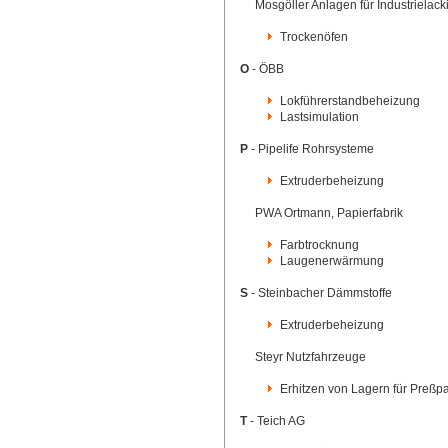
Mosgöller Anlagen für Industrielacki
Trockenöfen
O
- ÖBB
Lokführerstandbeheizung
Lastsimulation
P
- Pipelife Rohrsysteme
Extruderbeheizung
PWA Ortmann, Papierfabrik
Farbtrocknung
Laugenerwärmung
S
- Steinbacher Dämmstoffe
Extruderbeheizung
Steyr Nutzfahrzeuge
Erhitzen von Lagern für Pre
T
- Teich AG