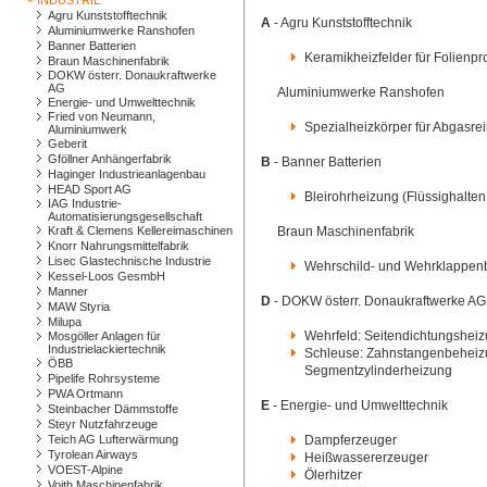
INDUSTRIE
Agru Kunststofftechnik
A
- Agru Kunststofftechnik
Aluminiumwerke Ranshofen
Banner Batterien
Keramikheizfelder für Folienp
Braun Maschinenfabrik
DOKW österr. Donaukraftwerke
AG
Aluminiumwerke Ranshofen
Energie- und Umwelttechnik
Fried von Neumann,
Spezialheizkörper für Abgas
Aluminiumwerk
Geberit
Gföllner Anhängerfabrik
B
- Banner Batterien
Haginger Industrieanlagenbau
HEAD Sport AG
Bleirohrheizung (Flüssighalten
IAG Industrie-
Automatisierungsgesellschaft
Kraft & Clemens Kellereimaschinen
Braun Maschinenfabrik
Knorr Nahrungsmittelfabrik
Lisec Glastechnische Industrie
Wehrschild- und Wehrklappe
Kessel-Loos GesmbH
Manner
D
- DOKW österr. Donaukraftwerke AG
MAW Styria
Milupa
Wehrfeld: Seitendichtungsheiz
Mosgöller Anlagen für
Industrielackiertechnik
Schleuse: Zahnstangenbeheiz
ÖBB
Segmentzylinderheizung
Pipelife Rohrsysteme
PWA Ortmann
E
- Energie- und Umwelttechnik
Steinbacher Dämmstoffe
Steyr Nutzfahrzeuge
Teich AG Lufterwärmung
Dampferzeuger
Tyrolean Airways
Heißwassererzeuger
VOEST-Alpine
Ölerhitzer
Voith Maschinenfabrik