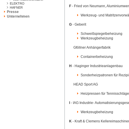
ELEKTRO
F
- Fried von Neumann, Aluminiumwe
HAFNER
Presse
Werkzeug- und Matritzenvor
Unternehmen
G
- Geberit
Schweißspiegelbeheizung
Werkzeugbeheizung
Gföllner Anhängerfabrik
Containerbeheizung
H
- Haginger Industrieanlagenbau
Sonderheizpatronen für Rezi
HEAD Sport AG
Heizpressen für Tennisschlä
I
- IAG Industrie- Automatisierungsgese
Werkzeugbeheizung
K
- Kraft & Clemens Kellereimaschine