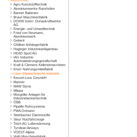
INDUSTRIE
Agru Kunststofftechnik
Aluminiumwerke Ranshofen
Banner Batterien
Braun Maschinenfabrik
DOKW österr. Donaukraftwerke
AG
Energie- und Umwelttechnik
Fried von Neumann,
Aluminiumwerk
Geberit
Gföllner Anhängerfabrik
Haginger Industrieanlagenbau
HEAD Sport AG
IAG Industrie-
Automatisierungsgesellschaft
Kraft & Clemens Kellereimaschinen
Knorr Nahrungsmittelfabrik
Lisec Glastechnische Industrie
Kessel-Loos GesmbH
Manner
MAW Styria
Milupa
Mosgöller Anlagen für
Industrielackiertechnik
ÖBB
Pipelife Rohrsysteme
PWA Ortmann
Steinbacher Dämmstoffe
Steyr Nutzfahrzeuge
Teich AG Lufterwärmung
Tyrolean Airways
VOEST-Alpine
Voith Maschinenfabrik