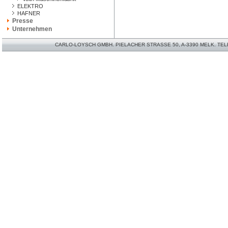
ELEKTRO
HAFNER
Presse
Unternehmen
CARLO-LOYSCH GMBH. PIELACHER STRASSE 50, A-3390 MELK. TELEFO