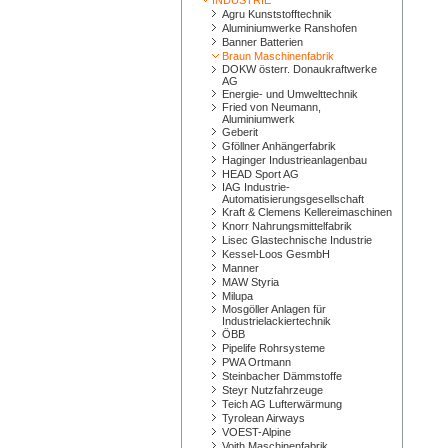
INDUSTRIE
Agru Kunststofftechnik
Aluminiumwerke Ranshofen
Banner Batterien
Braun Maschinenfabrik
DOKW österr. Donaukraftwerke
AG
Energie- und Umwelttechnik
Fried von Neumann,
Aluminiumwerk
Geberit
Gföllner Anhängerfabrik
Haginger Industrieanlagenbau
HEAD Sport AG
IAG Industrie-
Automatisierungsgesellschaft
Kraft & Clemens Kellereimaschinen
Knorr Nahrungsmittelfabrik
Lisec Glastechnische Industrie
Kessel-Loos GesmbH
Manner
MAW Styria
Milupa
Mosgöller Anlagen für
Industrielackiertechnik
ÖBB
Pipelife Rohrsysteme
PWA Ortmann
Steinbacher Dämmstoffe
Steyr Nutzfahrzeuge
Teich AG Lufterwärmung
Tyrolean Airways
VOEST-Alpine
Voith Maschinenfabrik