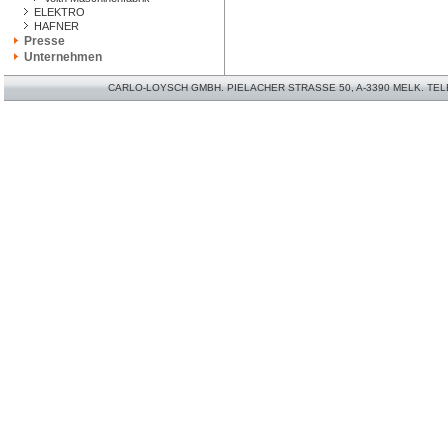
ELEKTRO
HAFNER
Presse
Unternehmen
CARLO-LOYSCH GMBH. PIELACHER STRASSE 50, A-3390 MELK. TELEFO