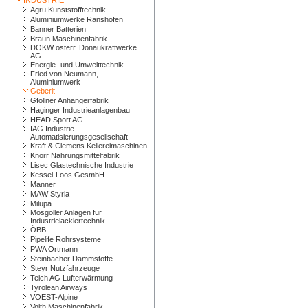
INDUSTRIE
Agru Kunststofftechnik
Aluminiumwerke Ranshofen
Banner Batterien
Braun Maschinenfabrik
DOKW österr. Donaukraftwerke
AG
Energie- und Umwelttechnik
Fried von Neumann,
Aluminiumwerk
Geberit
Gföllner Anhängerfabrik
Haginger Industrieanlagenbau
HEAD Sport AG
IAG Industrie-
Automatisierungsgesellschaft
Kraft & Clemens Kellereimaschinen
Knorr Nahrungsmittelfabrik
Lisec Glastechnische Industrie
Kessel-Loos GesmbH
Manner
MAW Styria
Milupa
Mosgöller Anlagen für
Industrielackiertechnik
ÖBB
Pipelife Rohrsysteme
PWA Ortmann
Steinbacher Dämmstoffe
Steyr Nutzfahrzeuge
Teich AG Lufterwärmung
Tyrolean Airways
VOEST-Alpine
Voith Maschinenfabrik