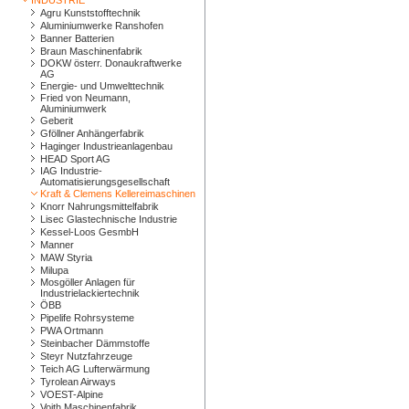
INDUSTRIE
Agru Kunststofftechnik
Aluminiumwerke Ranshofen
Banner Batterien
Braun Maschinenfabrik
DOKW österr. Donaukraftwerke
AG
Energie- und Umwelttechnik
Fried von Neumann,
Aluminiumwerk
Geberit
Gföllner Anhängerfabrik
Haginger Industrieanlagenbau
HEAD Sport AG
IAG Industrie-
Automatisierungsgesellschaft
Kraft & Clemens Kellereimaschinen
Knorr Nahrungsmittelfabrik
Lisec Glastechnische Industrie
Kessel-Loos GesmbH
Manner
MAW Styria
Milupa
Mosgöller Anlagen für
Industrielackiertechnik
ÖBB
Pipelife Rohrsysteme
PWA Ortmann
Steinbacher Dämmstoffe
Steyr Nutzfahrzeuge
Teich AG Lufterwärmung
Tyrolean Airways
VOEST-Alpine
Voith Maschinenfabrik