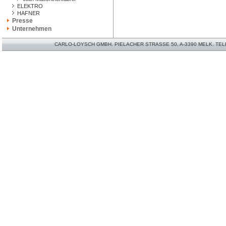
ELEKTRO
HAFNER
Presse
Unternehmen
CARLO-LOYSCH GMBH. PIELACHER STRASSE 50, A-3390 MELK. TELEFO