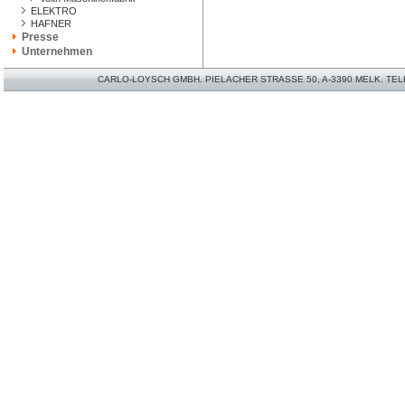
ELEKTRO
HAFNER
Presse
Unternehmen
CARLO-LOYSCH GMBH. PIELACHER STRASSE 50, A-3390 MELK. TELEFO