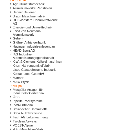
INDUSTRIE
Agru Kunststofftechnik
Aluminiumwerke Ranshofen
Banner Batterien
Braun Maschinenfabrik
DOKW österr. Donaukraftwerke
AG
Energie- und Umwelttechnik
Fried von Neumann,
Aluminiumwerk
Geberit
Gföllner Anhängerfabrik
Haginger Industrieanlagenbau
HEAD Sport AG
IAG Industrie-
Automatisierungsgesellschaft
Kraft & Clemens Kellereimaschinen
Knorr Nahrungsmittelfabrik
Lisec Glastechnische Industrie
Kessel-Loos GesmbH
Manner
MAW Styria
Milupa
Mosgöller Anlagen für
Industrielackiertechnik
ÖBB
Pipelife Rohrsysteme
PWA Ortmann
Steinbacher Dämmstoffe
Steyr Nutzfahrzeuge
Teich AG Lufterwärmung
Tyrolean Airways
VOEST-Alpine
Voith Maschinenfabrik