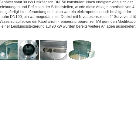
Behälter samt 80 kW Heizflansch DN150 konstruiert. Nach erfolgtem Abgleich der
ichnungen und Definition der Schnittstellen, wurde diese Anlage innerhalb von 4
n gefertigt.Im Lieferumfang enthalten war ein elektropneumatisch betätigender
hahn DN100, ein wärmegedämmter Deckel mit Niveausensor, ein 2" Servoventil fü
asserzulauf sowie ein Kapillarrohr-Temperaturbegrenzer. Mit geringen Modifikati
 einer Leistungssteigerung auf 90 kW wurden bereits weitere Anlagen ausgeliefert