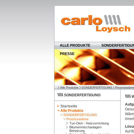
ALLE PRODUKTE
SONDERFERTIGU
PRESSE
Alle Produkte
SONDERFERTIGUNG
Prozesswärm
SONDERFERTIGUNG
Aufg
Startseite
Gesuc
Alle Produkte
Wärm
SONDERFERTIGUNG
inner
Prozesswärme
Tun-Dish - Heizvorrichtung
Lösu
Bitumenmischanlagen-
Beheizung
Auf B