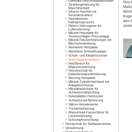
Edelstahl Einschraubheizkörper
Niro-
Strahlungsheizung für
Maßze
Maschinenbett
Woche
Infrarot-Heizfeld mit
Keramikstrahlern
Kugel
Heizelemente -
den W
Kathalyseprozess
sowie
Elektro-Heizregister für
Lufterwärmung
Mikanit-Heizplatte für
Tennisschläger-Pressanlage
Mikanit-Flächenheizkörper mit
Blechummantelung
Aluminium Heizplatte
Aluminium Schweißspiegel
Schuh- und Kleidertrockner
Waschwassererhitzer
Heizflansch für
Walzenerwärmung
Heizeinschub für
Kalanderwalzenbeheizung
Messing Heizplatte
Mikanit-Zylinderheizband mit
Anlegethermostat
Mikanitheizkörper für
Schweissnahtprüfung
Nutenplatten-Heizkörper
Schweissrad-Beheizung
Silikon-Heizelemente
Trichterbeheizung
Wasserbad-Fasserhitzer für
Lackerwärmung
Schrumpfvorrichtung
Heiztechnik für Stahlwasserbau
Vorwärmung