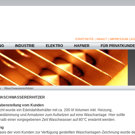
STARTSEITE
|
INHALT
|
IMPRESSUM
|
AG
NG
INDUSTRIE
ELEKTRO
HAFNER
FÜR PRIVATKUND
e
Waschwassererhitzer
WASCHWASSERERHITZER
abenstellung vom Kunden
ht wurde ein Edelstahlbehälter mit ca. 200 lit Volumen inkl. Heizung,
edämmung und Armaturen zum Aufsetzen auf eine Waschanlage. Hier sollte
halb einer vorgegebenen Zeit Waschwasser auf 80°C erwärmt werden.
ng
asis der vom Kunden zur Verfügung gestellten Waschanlagen-Zeichnung wurde d