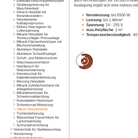
auch ein Anbringen vor Ort durch Aufk
Edelstahl Einschraubheizkörper
Strahlungsheizung für
Auslegung ergibt sich eine nahezu vo
Maschinenbett
Infrarot-Heizfeld mit
Nennleistung
: bis 6500 W
Keramikstrahlern
Heizelemente -
Leistung
: bis 1 W/cm²
Kathalyseprozess
Spannung
: 24 - 250 V
Elektro-Heizregister für
max.Heizfläche
: 2 m²
Lufterwärmung
Mikanit-Heizplatte für
Temperaturbeständigkeit
: -6
Tennisschläger-Pressanlage
Mikanit-Flächenheizkörper mit
Blechummantelung
Aluminium Heizplatte
Aluminium Schweißspiegel
Schuh- und Kleidertrockner
Waschwassererhitzer
Heizflansch für
Walzenerwärmung
Heizeinschub für
Kalanderwalzenbeheizung
Messing Heizplatte
Mikanit-Zylinderheizband mit
Anlegethermostat
Mikanitheizkörper für
Schweissnahtprüfung
Nutenplatten-Heizkörper
Schweissrad-Beheizung
Silikon-Heizelemente
Trichterbeheizung
Wasserbad-Fasserhitzer für
Lackerwärmung
Schrumpfvorrichtung
Heiztechnik für Stahlwasserbau
Vorwärmung