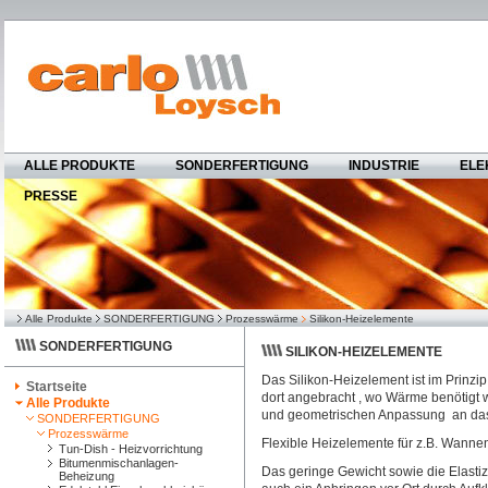
ALLE PRODUKTE
SONDERFERTIGUNG
INDUSTRIE
ELE
PRESSE
Alle Produkte
SONDERFERTIGUNG
Prozesswärme
Silikon-Heizelemente
SONDERFERTIGUNG
SILIKON-HEIZELEMENTE
Das Silikon-Heizelement ist im Prinzi
Startseite
dort angebracht , wo Wärme benötigt wi
Alle Produkte
und geometrischen Anpassung an das
SONDERFERTIGUNG
Prozesswärme
Flexible Heizelemente für z.B. Wannen
Tun-Dish - Heizvorrichtung
Bitumenmischanlagen-
Das geringe Gewicht sowie die Elastiz
Beheizung