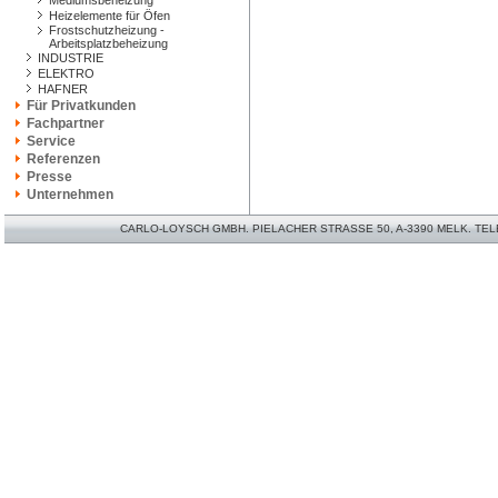
Mediumsbeheizung
Heizelemente für Öfen
Frostschutzheizung -
Arbeitsplatzbeheizung
INDUSTRIE
ELEKTRO
HAFNER
Für Privatkunden
Fachpartner
Service
Referenzen
Presse
Unternehmen
CARLO-LOYSCH GMBH. PIELACHER STRASSE 50, A-3390 MELK. TELEFO