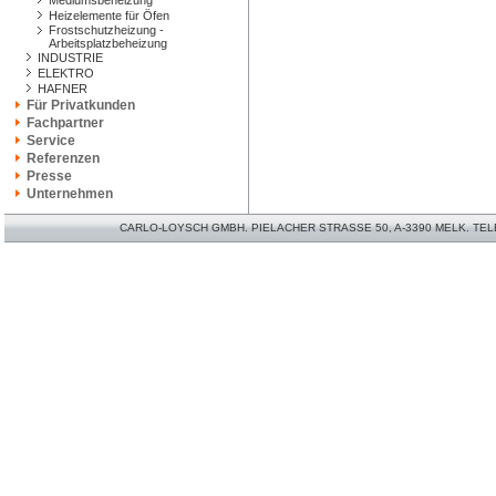
Mediumsbeheizung
Heizelemente für Öfen
Frostschutzheizung -
Arbeitsplatzbeheizung
INDUSTRIE
ELEKTRO
HAFNER
Für Privatkunden
Fachpartner
Service
Referenzen
Presse
Unternehmen
CARLO-LOYSCH GMBH. PIELACHER STRASSE 50, A-3390 MELK. TELEFO