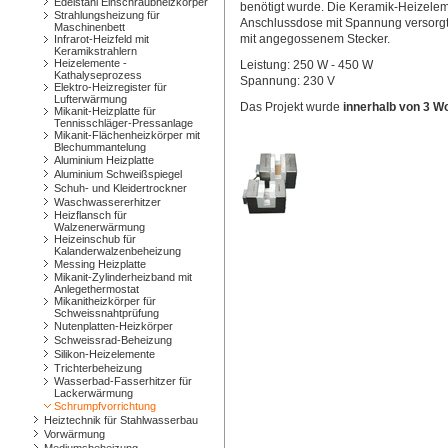
Edelstahl Einschraubheizkörper
benötigt wurde. Die Keramik-Heizeleme
Strahlungsheizung für
Anschlussdose mit Spannung versorgt.
Maschinenbett
mit angegossenem Stecker.
Infrarot-Heizfeld mit
Keramikstrahlern
Heizelemente -
Leistung: 250 W - 450 W
Kathalyseprozess
Spannung: 230 V
Elektro-Heizregister für
Lufterwärmung
Das Projekt wurde
innerhalb von 3 
Mikanit-Heizplatte für
Tennisschläger-Pressanlage
Mikanit-Flächenheizkörper mit
Blechummantelung
Aluminium Heizplatte
Aluminium Schweißspiegel
Schuh- und Kleidertrockner
Waschwassererhitzer
Heizflansch für
Walzenerwärmung
Heizeinschub für
Kalanderwalzenbeheizung
Messing Heizplatte
Mikanit-Zylinderheizband mit
Anlegethermostat
Mikanitheizkörper für
Schweissnahtprüfung
Nutenplatten-Heizkörper
Schweissrad-Beheizung
Silikon-Heizelemente
Trichterbeheizung
Wasserbad-Fasserhitzer für
Lackerwärmung
Schrumpfvorrichtung
Heiztechnik für Stahlwasserbau
Vorwärmung