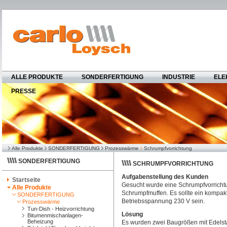
ALLE PRODUKTE
SONDERFERTIGUNG
INDUSTRIE
ELE
PRESSE
Alle Produkte
SONDERFERTIGUNG
Prozesswärme
Schrumpfvorrichtung
SONDERFERTIGUNG
SCHRUMPFVORRICHTUNG
Aufgabenstellung des Kunden
Startseite
Gesucht wurde eine Schrumpfvorrichtun
Alle Produkte
Schrumpfmuffen. Es sollte ein kompak
SONDERFERTIGUNG
Betriebsspannung 230 V sein.
Prozesswärme
Tun-Dish - Heizvorrichtung
Lösung
Bitumenmischanlagen-
Beheizung
Es wurden zwei Baugrößen mit Edelst