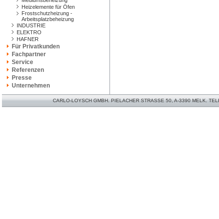
Mediumsbeheizung
Heizelemente für Öfen
Frostschutzheizung -
Arbeitsplatzbeheizung
INDUSTRIE
ELEKTRO
HAFNER
Für Privatkunden
Fachpartner
Service
Referenzen
Presse
Unternehmen
CARLO-LOYSCH GMBH. PIELACHER STRASSE 50, A-3390 MELK. TELEFO