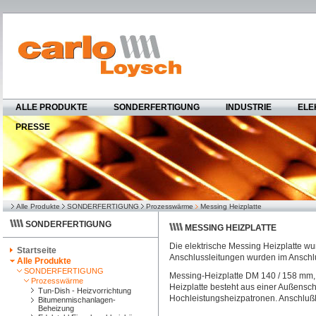
ALLE PRODUKTE
SONDERFERTIGUNG
INDUSTRIE
ELE
PRESSE
Alle Produkte
SONDERFERTIGUNG
Prozesswärme
Messing Heizplatte
SONDERFERTIGUNG
MESSING HEIZPLATTE
Die elektrische Messing Heizplatte w
Startseite
Anschlussleitungen wurden im Anschlus
Alle Produkte
SONDERFERTIGUNG
Messing-Heizplatte DM 140 / 158 mm,
Prozesswärme
Heizplatte besteht aus einer Außensch
Tun-Dish - Heizvorrichtung
Hochleistungsheizpatronen. Anschlußle
Bitumenmischanlagen-
Beheizung