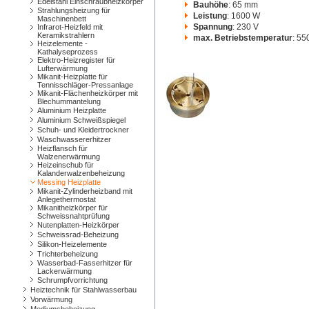
Edelstahl Einschraubheizkörper
Bauhöhe
: 65 mm
Strahlungsheizung für
Leistung
: 1600 W
Maschinenbett
Spannung
: 230 V
Infrarot-Heizfeld mit
Keramikstrahlern
max. Betriebstemperatur
: 55
Heizelemente -
Kathalyseprozess
Elektro-Heizregister für
Lufterwärmung
Mikanit-Heizplatte für
Tennisschläger-Pressanlage
Mikanit-Flächenheizkörper mit
Blechummantelung
Aluminium Heizplatte
Aluminium Schweißspiegel
Schuh- und Kleidertrockner
Waschwassererhitzer
Heizflansch für
Walzenerwärmung
Heizeinschub für
Kalanderwalzenbeheizung
Messing Heizplatte
Mikanit-Zylinderheizband mit
Anlegethermostat
Mikanitheizkörper für
Schweissnahtprüfung
Nutenplatten-Heizkörper
Schweissrad-Beheizung
Silikon-Heizelemente
Trichterbeheizung
Wasserbad-Fasserhitzer für
Lackerwärmung
Schrumpfvorrichtung
Heiztechnik für Stahlwasserbau
Vorwärmung