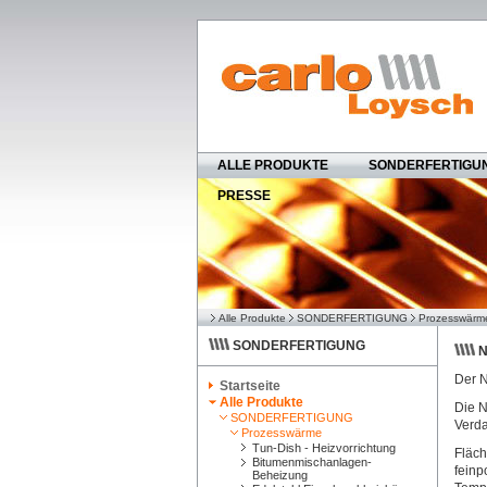
ALLE PRODUKTE
SONDERFERTIGU
PRESSE
Alle Produkte
SONDERFERTIGUNG
Prozesswärm
SONDERFERTIGUNG
N
Der N
Startseite
Alle Produkte
Die N
SONDERFERTIGUNG
Verda
Prozesswärme
Tun-Dish - Heizvorrichtung
Fläch
Bitumenmischanlagen-
feinp
Beheizung