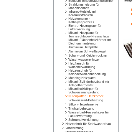
Tempe
Edelstahl Einschraubheizkörper
Strahlungsheizung für
Maschinenbett
Infrarot-Heizfeld mit
Keramikstrahlern
Heizelemente -
Kathalyseprozess
Elektro-Heizregister für
Lufterwärmung
Mikanit-Heizplatte für
Tennisschläger-Pressanlage
Mikanit-Flächenheizkörper mit
Blechummantelung
Aluminium Heizplatte
Aluminium Schweißspiegel
Schuh- und Kleidertrockner
Waschwassererhitzer
Heizflansch für
Walzenerwärmung
Heizeinschub für
Kalanderwalzenbeheizung
Messing Heizplatte
Mikanit-Zylinderheizband mit
Anlegethermostat
Mikanitheizkörper für
Schweissnahtprüfung
Nutenplatten-Heizkörper
Schweissrad-Beheizung
Silikon-Heizelemente
Trichterbeheizung
Wasserbad-Fasserhitzer für
Lackerwärmung
Schrumpfvorrichtung
Heiztechnik für Stahlwasserbau
Vorwärmung