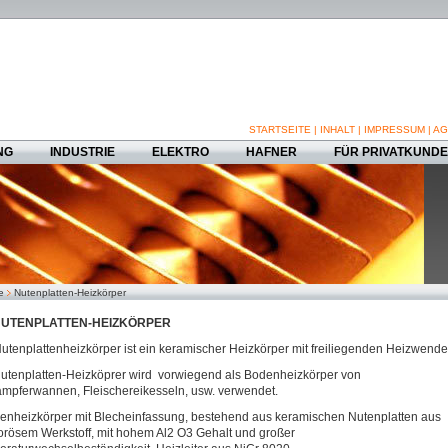
STARTSEITE
|
INHALT
|
IMPRESSUM
|
AG
NG
INDUSTRIE
ELEKTRO
HAFNER
FÜR PRIVATKUND
e
Nutenplatten-Heizkörper
UTENPLATTEN-HEIZKÖRPER
utenplattenheizkörper ist ein keramischer Heizkörper mit freiliegenden Heizwende
utenplatten-Heizköprer wird vorwiegend als Bodenheizkörper von
mpferwannen, Fleischereikesseln, usw. verwendet.
enheizkörper mit Blecheinfassung, bestehend aus keramischen Nutenplatten aus
orösem Werkstoff, mit hohem Al2 O3 Gehalt und großer