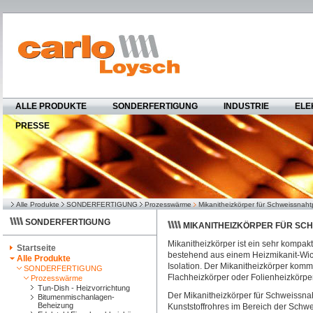
ALLE PRODUKTE
SONDERFERTIGUNG
INDUSTRIE
ELE
PRESSE
Alle Produkte
SONDERFERTIGUNG
Prozesswärme
Mikanitheizkörper für Schweissnah
SONDERFERTIGUNG
MIKANITHEIZKÖRPER FÜR S
Mikanitheizkörper ist ein sehr kompak
Startseite
bestehend aus einem Heizmikanit-Wick
Alle Produkte
Isolation. Der Mikanitheizkörper komm
SONDERFERTIGUNG
Flachheizkörper oder Folienheizkörpe
Prozesswärme
Tun-Dish - Heizvorrichtung
Der Mikanitheizkörper für Schweissna
Bitumenmischanlagen-
Beheizung
Kunststoffrohres im Bereich der Sch