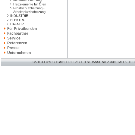
Mediumsbeheizung
Heizelemente für Öfen
Frostschutzheizung -
Arbeitsplatzbeheizung
INDUSTRIE
ELEKTRO
HAFNER
Für Privatkunden
Fachpartner
Service
Referenzen
Presse
Unternehmen
CARLO-LOYSCH GMBH. PIELACHER STRASSE 50, A-3390 MELK. TELEFO