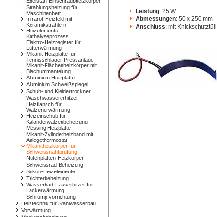
Edelstahl Einschraubheizkörper
Strahlungsheizung für
Leistung
: 25 W
Maschinenbett
Abmessungen
: 50 x 250 mm
Infrarot-Heizfeld mit
Keramikstrahlern
Anschluss
: mit Knickschutztül
Heizelemente -
Kathalyseprozess
Elektro-Heizregister für
Lufterwärmung
Mikanit-Heizplatte für
Tennisschläger-Pressanlage
Mikanit-Flächenheizkörper mit
Blechummantelung
Aluminium Heizplatte
Aluminium Schweißspiegel
Schuh- und Kleidertrockner
Waschwassererhitzer
Heizflansch für
Walzenerwärmung
Heizeinschub für
Kalanderwalzenbeheizung
Messing Heizplatte
Mikanit-Zylinderheizband mit
Anlegethermostat
Mikanitheizkörper für
Schweissnahtprüfung
Nutenplatten-Heizkörper
Schweissrad-Beheizung
Silikon-Heizelemente
Trichterbeheizung
Wasserbad-Fasserhitzer für
Lackerwärmung
Schrumpfvorrichtung
Heiztechnik für Stahlwasserbau
Vorwärmung