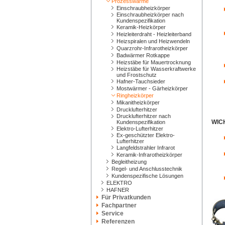
Prozesswärme
Einschraubheizkörper
Einschraubheizkörper nach
Kundenspezifikation
Keramik-Heizkörper
Heizleiterdraht - Heizleiterband
Heizspiralen und Heizwendeln
Quarzrohr-Infrarotheizkörper
Badwärmer Rotkappe
Heizstäbe für Mauertrocknung
Heizstäbe für Wasserkraftwerke
und Frostschutz
Hafner-Tauchsieder
Mostwärmer - Gärheizkörper
Ringheizkörper
Mikanitheizkörper
Drucklufterhitzer
Drucklufterhitzer nach
WIC
Kundenspezifikation
Elektro-Lufterhitzer
Ex-geschützter Elektro-
Lufterhitzer
Langfeldstrahler Infrarot
Keramik-Infrarotheizkörper
Begleitheizung
Regel- und Anschlusstechnik
Kundenspezifische Lösungen
ELEKTRO
HAFNER
Für Privatkunden
Fachpartner
Service
Referenzen