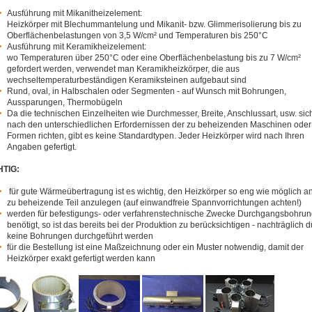
Ausführung mit Mikanitheizelement:
Heizkörper mit Blechummantelung und Mikanit- bzw. Glimmerisolierung bis zu
Oberflächenbelastungen von 3,5 W/cm² und Temperaturen bis 250°C
Ausführung mit Keramikheizelement:
wo Temperaturen über 250°C oder eine Oberflächenbelastung bis zu 7 W/cm²
gefordert werden, verwendet man Keramikheizkörper, die aus
wechseltemperaturbeständigen Keramiksteinen aufgebaut sind
Rund, oval, in Halbschalen oder Segmenten - auf Wunsch mit Bohrungen,
Aussparungen, Thermobügeln
Da die technischen Einzelheiten wie Durchmesser, Breite, Anschlussart, usw. sic
nach den unterschiedlichen Erfordernissen der zu beheizenden Maschinen oder
Formen richten, gibt es keine Standardtypen. Jeder Heizkörper wird nach Ihren
Angaben gefertigt.
HTIG:
für gute Wärmeübertragung ist es wichtig, den Heizkörper so eng wie möglich a
zu beheizende Teil anzulegen (auf einwandfreie Spannvorrichtungen achten!)
werden für befestigungs- oder verfahrenstechnische Zwecke Durchgangsbohru
benötigt, so ist das bereits bei der Produktion zu berücksichtigen - nachträglich d
keine Bohrungen durchgeführt werden
für die Bestellung ist eine Maßzeichnung oder ein Muster notwendig, damit der
Heizkörper exakt gefertigt werden kann