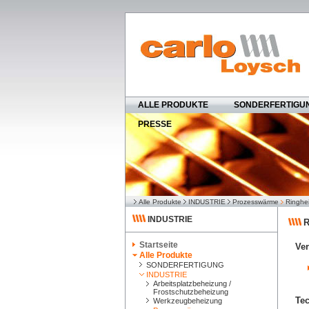
ALLE PRODUKTE
SONDERFERTIGU
PRESSE
Alle Produkte
INDUSTRIE
Prozesswärme
Ringhe
INDUSTRIE
Startseite
Ve
Alle Produkte
SONDERFERTIGUNG
INDUSTRIE
Arbeitsplatzbeheizung /
Frostschutzbeheizung
Tec
Werkzeugbeheizung