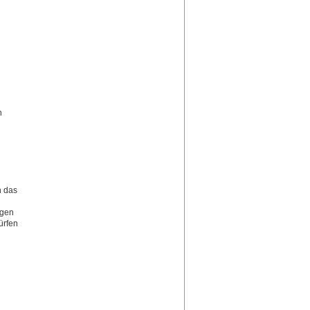
h
n das
ngen
ürfen