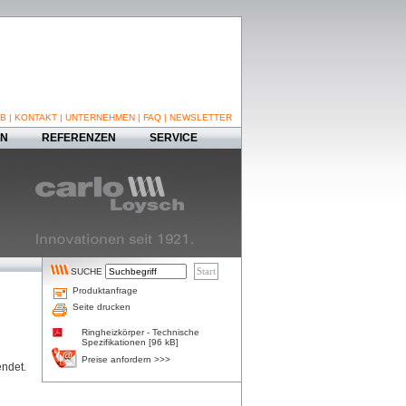
B
|
KONTAKT
|
UNTERNEHMEN
|
FAQ
|
NEWSLETTER
EN
REFERENZEN
SERVICE
SUCHE
Produktanfrage
Seite drucken
Ringheizkörper - Technische
Spezifikationen [96 kB]
Preise anfordern >>>
endet.