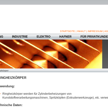
STARTSEITE
|
INHALT
|
IMPRESSUM
|
AG
NG
INDUSTRIE
ELEKTRO
HAFNER
FÜR PRIVATKUND
izkörper
RINGHEIZKÖRPER
rwendung:
Ringheizkörper werden für Zylinderbeheizungen von
Kunststoffverarbeitungsmaschinen, Spritzköpfen (Extruderwerkzeuge), etc. verw
hnische Daten: