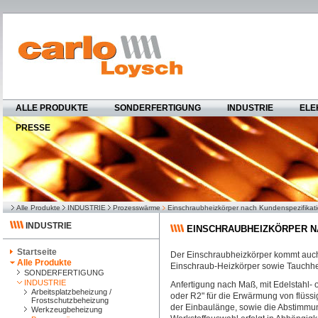
ALLE PRODUKTE
SONDERFERTIGUNG
INDUSTRIE
ELE
PRESSE
Alle Produkte
INDUSTRIE
Prozesswärme
Einschraubheizkörper nach Kundenspezifikat
INDUSTRIE
EINSCHRAUBHEIZKÖRPER N
Startseite
Der Einschraubheizkörper kommt auch
Alle Produkte
Einschraub-Heizkörper sowie Tauchhe
SONDERFERTIGUNG
INDUSTRIE
Anfertigung nach Maß, mit Edelstahl- 
Arbeitsplatzbeheizung /
oder R2" für die Erwärmung von flüss
Frostschutzbeheizung
der Einbaulänge, sowie die Abstimmun
Werkzeugbeheizung