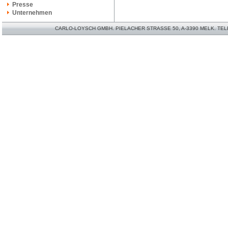
Presse
Unternehmen
CARLO-LOYSCH GMBH. PIELACHER STRASSE 50, A-3390 MELK. TELEFO