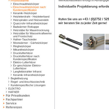
Werkstoffauswahl erfolgt in Abhängigke
Prozesswärme
Einschraubheizkörper
Individuelle Projektierung erforde
Einschraubheizkörper nach
Kundenspezifikation
Keramik-Heizkörper
Heizleiterdraht - Heizleiterband
+43 / (0)2752 / 5
Rufen Sie uns an
Heizspiralen und Heizwendeln
wir
beraten Sie zu jeder Zeit gerne!
Quarzrohr-Infrarotheizkörper
Badwärmer Rotkappe
Heizstäbe für Mauertrocknung
Heizstäbe für Wasserkraftwerke
und Frostschutz
Hafner-Tauchsieder
Mostwärmer - Gärheizkörper
Ringheizkörper
Mikanitheizkörper
Drucklufterhitzer
Drucklufterhitzer nach
Kundenspezifikation
Elektro-Lufterhitzer
Ex-geschützter Elektro-
Lufterhitzer
Langfeldstrahler Infrarot
Keramik-Infrarotheizkörper
Begleitheizung
Regel- und Anschlusstechnik
Kundenspezifische Lösungen
ELEKTRO
HAFNER
Für Privatkunden
Fachpartner
Service
Referenzen