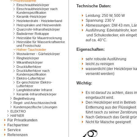
Prozesswärme
Einschraubheizkörper
Technische Daten:
Einschraubheizkörper nach
Kundenspezifikation
Leistung: 250 W, 500 W
Keramik-Heizkörper
Spannung: 230 V
Heizleiterdraht - Heizleiterband
Heizspiralen und Heizwendeln
Abmessungen: DM 43 mm, Lä
Quarzrohr-Infrarotheizkörper
Ausführung: Edelstahlrohr, ko
Badwärmer Rotkappe
und Schukostecker, ein einge
Heizstäbe für Mauertrocknung
auf ca. 40°C.
Heizstäbe für Wasserkraftwerke
und Frostschutz
Eigenschaften:
Hafner-Tauchsieder
Mostwärmer - Gärheizkörper
Ringheizkörper
sehr robuste Ausführung
Mikanitheizkörper
leicht zu reinigen
Drucklufterhitzer
wasserdicht (der Heizkörper k
Drucklufterhitzer nach
versenkt werden)
Kundenspezifikation
Elektro-Lufterhitzer
Ex-geschützter Elektro-
Wichtig:
Lufterhitzer
Langfeldstrahler Infrarot
Es ist darauf zu achten, dass 
Keramik-Infrarotheizkörper
eingetaucht wird.
Begleitheizung
Den Heizkörper erst in Betrieb 
Regel- und Anschlusstechnik
Kundenspezifische Lösungen
Entfernung aus der Flüssigkei
ELEKTRO
führt rasch zu seiner Zerstörun
HAFNER
Nach Gebrauch das Gerät gründ
Für Privatkunden
Nicht für Maische geeignet!
Fachpartner
Service
Referenzen