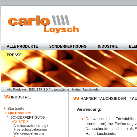
ALLE PRODUKTE
SONDERFERTIGUNG
INDUSTRIE
ELE
PRESSE
Alle Produkte
INDUSTRIE
Prozesswärme
Hafner-Tauchsieder
INDUSTRIE
HAFNER-TAUCHSIEDER - TA
Startseite
Verwendung:
Alle Produkte
SONDERFERTIGUNG
Der wasserdichte Edelstahlhei
INDUSTRIE
brennbaren), zur Erwärmung v
Arbeitsplatzbeheizung /
Nassschneidemaschinen als Fr
Frostschutzbeheizung
Werkzeugbeheizung
Hafnertauchsieder .