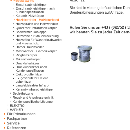
AlSiCr 2).
Prozesswärme
Einschraubheizkörper
Sie sind in vielen gebräuchlichen Du
Einschraubheizkörper nach
Kundenspezifikation
Sonderabmessungen auf Anfrage.
Keramik-Heizkörper
Heizleiterdraht - Heizleiterband
Heizspiralen und Heizwendeln
Rufen Sie uns an +43 / (0)2752 / 
Quarzrohr-Infrarotheizkörper
wir beraten Sie zu jeder Zeit gern
Badwärmer Rotkappe
Heizstäbe für Mauertrocknung
Heizstäbe für Wasserkraftwerke
und Frostschutz
Hafner-Tauchsieder
Mostwärmer - Gärheizkörper
Ringheizkörper
Mikanitheizkörper
Drucklufterhitzer
Drucklufterhitzer nach
Kundenspezifikation
Elektro-Lufterhitzer
Ex-geschützter Elektro-
Lufterhitzer
Langfeldstrahler Infrarot
Keramik-Infrarotheizkörper
Begleitheizung
Regel- und Anschlusstechnik
Kundenspezifische Lösungen
ELEKTRO
HAFNER
Für Privatkunden
Fachpartner
Service
Referenzen