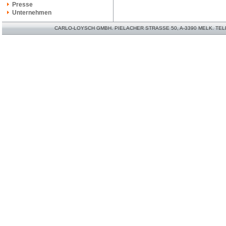
Presse
Unternehmen
CARLO-LOYSCH GMBH. PIELACHER STRASSE 50, A-3390 MELK. TELEFO