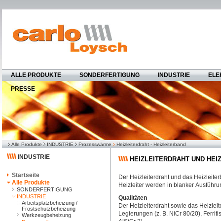
ALLE PRODUKTE
SONDERFERTIGUNG
INDUSTRIE
ELE
PRESSE
Alle Produkte
INDUSTRIE
Prozesswärme
Heizleiterdraht - Heizleiterband
INDUSTRIE
HEIZLEITERDRAHT UND HEI
Startseite
Der Heizleiterdraht und das Heizleite
Alle Produkte
Heizleiter werden in blanker Ausführun
SONDERFERTIGUNG
INDUSTRIE
Qualitäten
Arbeitsplatzbeheizung /
Der Heizleiterdraht sowie das Heizle
Frostschutzbeheizung
Legierungen (z. B. NiCr 80/20), Ferri
Werkzeugbeheizung