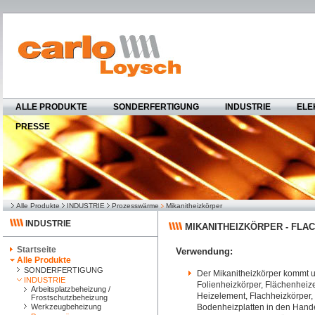
ALLE PRODUKTE
SONDERFERTIGUNG
INDUSTRIE
ELE
PRESSE
Alle Produkte
INDUSTRIE
Prozesswärme
Mikanitheizkörper
INDUSTRIE
MIKANITHEIZKÖRPER - FLA
Startseite
Verwendung:
Alle Produkte
SONDERFERTIGUNG
Der Mikanitheizkörper kommt un
INDUSTRIE
Folienheizkörper, Flächenhei
Arbeitsplatzbeheizung /
Heizelement, Flachheizkörper
Frostschutzbeheizung
Werkzeugbeheizung
Bodenheizplatten in den Handel