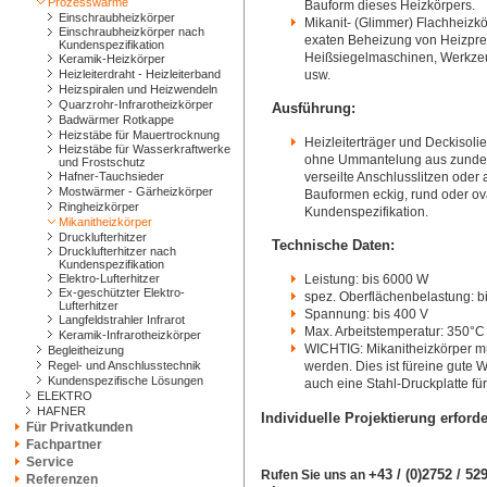
Prozesswärme
Bauform dieses Heizkörpers.
Einschraubheizkörper
Mikanit- (Glimmer) Flachheizk
Einschraubheizkörper nach
exaten Beheizung von Heizpres
Kundenspezifikation
Heißsiegelmaschinen, Werkzeug
Keramik-Heizkörper
Heizleiterdraht - Heizleiterband
usw.
Heizspiralen und Heizwendeln
Quarzrohr-Infrarotheizkörper
Ausführung:
Badwärmer Rotkappe
Heizstäbe für Mauertrocknung
Heizleiterträger und Deckisoli
Heizstäbe für Wasserkraftwerke
ohne Ummantelung aus zunderb
und Frostschutz
Hafner-Tauchsieder
verseilte Anschlusslitzen oder 
Mostwärmer - Gärheizkörper
Bauformen eckig, rund oder o
Ringheizkörper
Kundenspezifikation.
Mikanitheizkörper
Drucklufterhitzer
Technische Daten:
Drucklufterhitzer nach
Kundenspezifikation
Elektro-Lufterhitzer
Leistung: bis 6000 W
Ex-geschützter Elektro-
spez. Oberflächenbelastung: b
Lufterhitzer
Spannung: bis 400 V
Langfeldstrahler Infrarot
Max. Arbeitstemperatur: 350°C
Keramik-Infrarotheizkörper
WICHTIG: Mikanitheizkörper mü
Begleitheizung
Regel- und Anschlusstechnik
werden. Dies ist füreine gute 
Kundenspezifische Lösungen
auch eine Stahl-Druckplatte für
ELEKTRO
HAFNER
Individuelle Projektierung erforde
Für Privatkunden
Fachpartner
Service
+43 / (0)2752 / 5
Rufen Sie uns an
Referenzen