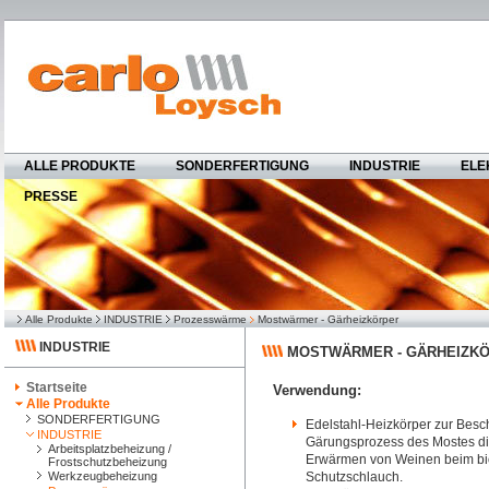
ALLE PRODUKTE
SONDERFERTIGUNG
INDUSTRIE
ELE
PRESSE
Alle Produkte
INDUSTRIE
Prozesswärme
Mostwärmer - Gärheizkörper
INDUSTRIE
MOSTWÄRMER - GÄRHEIZKÖ
Startseite
Verwendung:
Alle Produkte
SONDERFERTIGUNG
Edelstahl-Heizkörper zur Bes
INDUSTRIE
Gärungsprozess des Mostes di
Arbeitsplatzbeheizung /
Erwärmen von Weinen beim bio
Frostschutzbeheizung
Werkzeugbeheizung
Schutzschlauch.