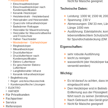
Prozesswärme
Nicht für Maische geeignet.
Einschraubheizkörper
Einschraubheizkörper nach
Technische Daten:
Kundenspezifikation
Keramik-Heizkörper
Leistung: 1000 W, 1500 W, 20
Heizleiterdraht - Heizleiterband
Heizspiralen und Heizwendeln
Spannung: 230 V
Quarzrohr-Infrarotheizkörper
Abmessungen: DM 33 mm, Län
Badwärmer Rotkappe
Länge 1000 mm
Heizstäbe für Mauertrocknung
Ausführung: Edelstahlrohr, kom
Heizstäbe für Wasserkraftwerke
lebensmittelechtem Schutzschl
und Frostschutz
Hafner-Tauchsieder
für Spundlochabdeckung (DM 
Mostwärmer - Gärheizkörper
Ringheizkörper
Eigenschaften:
Mikanitheizkörper
Drucklufterhitzer
sehr robuste Ausführung
Drucklufterhitzer nach
leicht zu reinigen
Kundenspezifikation
Elektro-Lufterhitzer
wasserdicht (der Heizkörper k
Ex-geschützter Elektro-
versenkt werden)
Lufterhitzer
Langfeldstrahler Infrarot
Wichtig:
Keramik-Infrarotheizkörper
Begleitheizung
Es ist darauf zu achten, dass 
Regel- und Anschlusstechnik
Kundenspezifische Lösungen
eingetaucht wird.
ELEKTRO
Den Heizkörper erst in Betrieb 
HAFNER
Entfernung aus der Flüssigkei
Für Privatkunden
führt rasch zu seiner Zerstörun
Fachpartner
Nach Gebrauch das Gerät gründ
Service
Nicht für Maische geeignet!
Referenzen