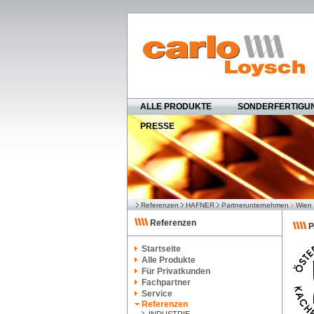
ALLE PRODUKTE
SONDERFERTIGU
PRESSE
Referenzen
HAFNER
Partnerunternehmen
Wien
Referenzen
P
Startseite
Alle Produkte
Für Privatkunden
Fachpartner
Service
Referenzen