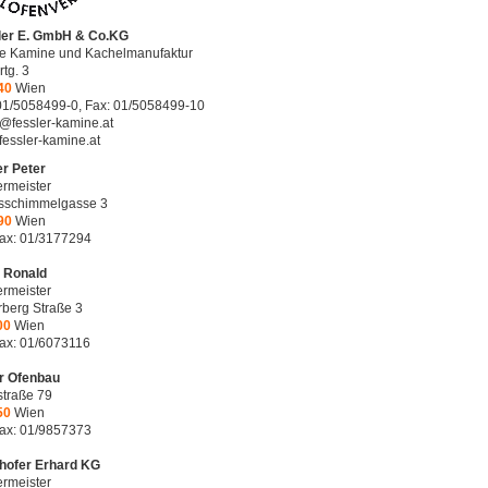
ler E. GmbH & Co.KG
ne Kamine und Kachelmanufaktur
tg. 3
40
Wien
 01/5058499-0, Fax: 01/5058499-10
e@fessler-kamine.at
essler-kamine.at
r Peter
rmeister
sschimmelgasse 3
90
Wien
Fax: 01/3177294
h Ronald
rmeister
berg Straße 3
00
Wien
Fax: 01/6073116
r Ofenbau
traße 79
50
Wien
Fax: 01/9857373
hofer Erhard KG
rmeister