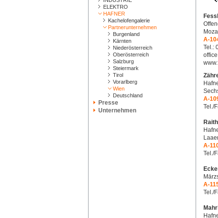
INDUSTRIE
ELEKTRO
HAFNER
Fess
Kachelofengalerie
Offe
Partnerunternehmen
Mozar
Burgenland
A-10
Kärnten
Tel.:
Niederösterreich
Oberösterreich
offic
Salzburg
www.f
Steiermark
Tirol
Zähre
Vorarlberg
Hafne
Wien
Sech
Deutschland
A-10
Presse
Tel./
Unternehmen
Rait
Hafne
Laaer
A-11
Tel./
Ecke
Märzs
A-11
Tel./
Mahr
Hafne