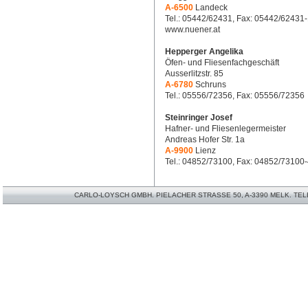
A-6500
Landeck
Tel.: 05442/62431, Fax: 05442/62431
www.nuener.at
Hepperger Angelika
Öfen- und Fliesenfachgeschäft
Ausserlitzstr. 85
A-6780
Schruns
Tel.: 05556/72356, Fax: 05556/72356
Steinringer Josef
Hafner- und Fliesenlegermeister
Andreas Hofer Str. 1a
A-9900
Lienz
Tel.: 04852/73100, Fax: 04852/73100
CARLO-LOYSCH GMBH. PIELACHER STRASSE 50, A-3390 MELK. TELEFO