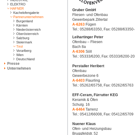
INDUSTRIE
ELEKTRO
HAFNER
Gruber GmbH
Kachelofengalerie
Fliesen- und Ofenbau
Partnerunternehmen
Gewerbepark Zillertal
Burgenland
A-6263
Fügen
Kärnten
Tel.: 05288/63350, Fax: 05288/63350
Niederösterreich
Oberösterreich
Leihartinger Peter
Salzburg
Ofenbau – Fliesen
Steiermark
Tirol
Bach 8a
Vorarlberg
A-6306
Söll
Wien
Tel.: 05333/6200, Fax: 05333/6200-20
Deutschland
Presse
Perstaller Heribert
Unternehmen
Ofenbau
Gewerbezone 6
A-6403
Flaurling
Tel.: 05262/65758, Fax: 05262/65763
EFF-Ceram, Fürrutter KEG
Keramik & Öfen
Schulg. 16
A-6464
Tarrenz
Tel.: 05412/66008, Fax: 05412/65709
Nuener Klaus
Ofen- und Heizungsbau
Bruggfeldstr. 52