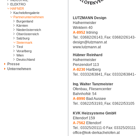
INDUSTRIE
ELEKTRO
HAFNER
Kachelofengalerie
Partnerunternehmen
LUTZMANN Design
Burgenland
Hafnermeister
Kärnten
Winklern 40
Niederösterreich
A-8952
Irdning
Oberösterreich
Tel.: 03682/26143, Fax: 03682/26143
Salzburg
design@lutzmann.at
Steiermark
Tirol
www.lutzmann.at
Vorarlberg
Hübner Reinhard
Wien
Deutschland
Hafnermeister
Presse
Penzendorf 113
Unternehmen
A-8230
Hartberg
Tel.: 03332/63841, Fax: 03332/63841
Ing. Walter Tanzmeister
Ofenbau, Fliesencenter
Bahnhofstr. 54
A-8990
Bad Aussee
Tel.: 03622/53193, Fax: 03622/53105
KVK Heizsysteme GmbH
Eltendorf 159
A-7562
Eltendorf
Tel.: 03325/20111-0 Fax: 03325/20111
office@kvk-derkachelofen.at