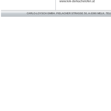
www.kvk-derkachelofen.at
CARLO-LOYSCH GMBH. PIELACHER STRASSE 50, A-3390 MELK. TELEFO