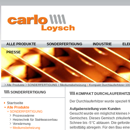
ALLE PRODUKTE
SONDERFERTIGUNG
INDUSTRIE
ELE
PRESSE
Alle Produkte
SONDERFERTIGUNG
Mediumsbeheizung
Kompakt Durchlauferhitzer 1
SONDERFERTIGUNG
KOMPAKT DURCHLAUFERHITZ
Der Durchlauferhitzer wurde speziell 
Startseite
Alle Produkte
Aufgabenstellung vom Kunden
SONDERFERTIGUNG
Gesucht wurde ein möglichst kleines 
Prozesswärme
Gemisches. Dieses Gemisch zirkulier
Heiztechnik für Stahlwasserbau
Schnee bis -5°C abtauen. Die geforde
Vorwärmung
selbsttätig abregeln. Für den Bau ei
Mediumsbeheizung