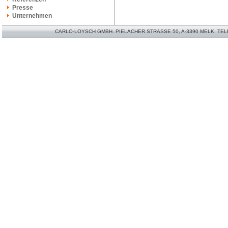
Presse
Unternehmen
CARLO-LOYSCH GMBH. PIELACHER STRASSE 50, A-3390 MELK. TELEFO