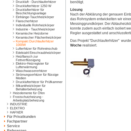
Druckluft - Durchlauferhitzer
benötigt.
Drucklufterhitzer 1250 W
Lösung
Drucklufterhitzer für
Beschichtungsanlage
Nach der Abklärung der genauen Ei
Einhänge-Tauchheizkörper
das Rohrsystem entwickelten wir eine
Flanscherhitzer
Messinggrundkörper. Der Abtauheizkörp
Individuelle Rohrheizkörper
konnte zudem auch einfach isoliert we
Industrie - Tauchheizkörper
Regler ausgestattet und anschlussfert
Keramische Heizdorne
Keramischer Flächenheizkörper
Das Projekt "Durchlauferhitzer" wurde
Kompakt Durchlauferhitzer
1000W
Woche
realisiert.
Lufterhitzer für Rohreinschub
Edelstahl Einschraubheizkörper
Heizflansch zur
Fettverflüssigung
Elektro-Heizregister für
Lufterwärmung
Waschwassererhitzer
Strömungserhitzer für flüssige
Medien
Drucklufterhitzer für Prüfkammer
Mikanitheizkörper für
Behälterbeheizung
Heizelemente für Öfen
Frostschutzheizung -
Arbeitsplatzbeheizung
INDUSTRIE
ELEKTRO
HAFNER
Für Privatkunden
Fachpartner
Service
Referenzen