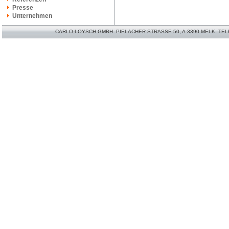
Presse
Unternehmen
CARLO-LOYSCH GMBH. PIELACHER STRASSE 50, A-3390 MELK. TELEFO