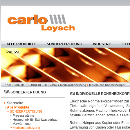
ALLE PRODUKTE
SONDERFERTIGUNG
INDUSTRIE
ELE
PRESSE
Alle Produkte
SONDERFERTIGUNG
Mediumsbeheizung
Individuelle Rohrheizkörper
SONDERFERTIGUNG
INDIVIDUELLE ROHRHEIZKÖRP
Elektrische Rohrheizkörper finden zu
Startseite
Elektrowärmegeräten Verwendung. Sie
Alle Produkte
Rohrheizkörper, Flachrohrheizkörper,
SONDERFERTIGUNG
flexible Heizschlangen sowie als Oval
Prozesswärme
Heiztechnik für Stahlwasserbau
Rohrheizkörper aus Kupfer oder Edelst
Vorwärmung
Erwärmung von Gasen oder Flüssigkei
Mediumsbeheizung