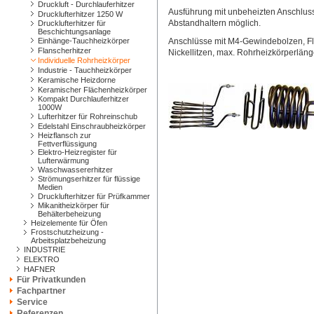
Druckluft - Durchlauferhitzer
Ausführung mit unbeheizten Anschlus
Drucklufterhitzer 1250 W
Abstandhaltern möglich.
Drucklufterhitzer für
Beschichtungsanlage
Einhänge-Tauchheizkörper
Anschlüsse mit M4-Gewindebolzen, Fl
Flanscherhitzer
Nickellitzen, max. Rohrheizkörperläng
Individuelle Rohrheizkörper
Industrie - Tauchheizkörper
Keramische Heizdorne
Keramischer Flächenheizkörper
Kompakt Durchlauferhitzer
1000W
Lufterhitzer für Rohreinschub
Edelstahl Einschraubheizkörper
Heizflansch zur
Fettverflüssigung
Elektro-Heizregister für
Lufterwärmung
Waschwassererhitzer
Strömungserhitzer für flüssige
Medien
Drucklufterhitzer für Prüfkammer
Mikanitheizkörper für
Behälterbeheizung
Heizelemente für Öfen
Frostschutzheizung -
Arbeitsplatzbeheizung
INDUSTRIE
ELEKTRO
HAFNER
Für Privatkunden
Fachpartner
Service
Referenzen