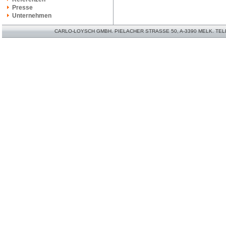
Presse
Unternehmen
CARLO-LOYSCH GMBH. PIELACHER STRASSE 50, A-3390 MELK. TELEFO