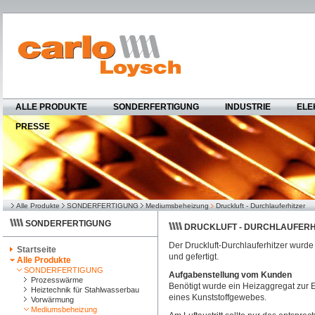
ALLE PRODUKTE
SONDERFERTIGUNG
INDUSTRIE
ELE
PRESSE
Alle Produkte
SONDERFERTIGUNG
Mediumsbeheizung
Druckluft - Durchlauferhitzer
SONDERFERTIGUNG
DRUCKLUFT - DURCHLAUFERH
Der Druckluft-Durchlauferhitzer wurde 
Startseite
und gefertigt.
Alle Produkte
SONDERFERTIGUNG
Aufgabenstellung vom Kunden
Prozesswärme
Benötigt wurde ein Heizaggregat zur 
Heiztechnik für Stahlwasserbau
eines Kunststoffgewebes.
Vorwärmung
Mediumsbeheizung