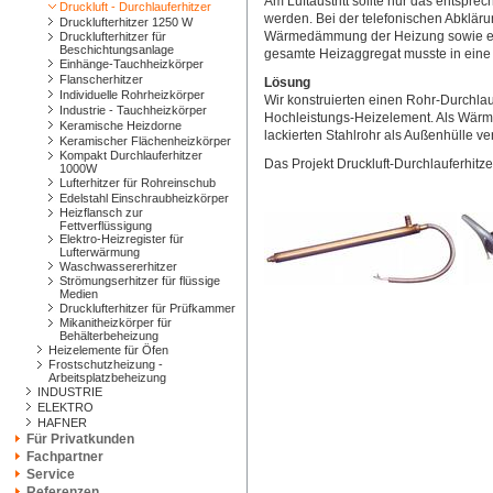
Am Luftaustritt sollte nur das entsp
Druckluft - Durchlauferhitzer
werden. Bei der telefonischen Abkläru
Drucklufterhitzer 1250 W
Wärmedämmung der Heizung sowie ein
Drucklufterhitzer für
Beschichtungsanlage
gesamte Heizaggregat musste in eine 
Einhänge-Tauchheizkörper
Flanscherhitzer
Lösung
Individuelle Rohrheizkörper
Wir konstruierten einen Rohr-Durchlau
Industrie - Tauchheizkörper
Hochleistungs-Heizelement. Als Wär
Keramische Heizdorne
lackierten Stahlrohr als Außenhülle v
Keramischer Flächenheizkörper
Kompakt Durchlauferhitzer
Das Projekt Druckluft-Durchlauferhitz
1000W
Lufterhitzer für Rohreinschub
Edelstahl Einschraubheizkörper
Heizflansch zur
Fettverflüssigung
Elektro-Heizregister für
Lufterwärmung
Waschwassererhitzer
Strömungserhitzer für flüssige
Medien
Drucklufterhitzer für Prüfkammer
Mikanitheizkörper für
Behälterbeheizung
Heizelemente für Öfen
Frostschutzheizung -
Arbeitsplatzbeheizung
INDUSTRIE
ELEKTRO
HAFNER
Für Privatkunden
Fachpartner
Service
Referenzen