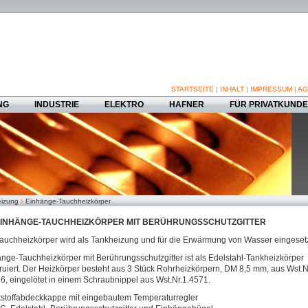
STARTSEITE
|
INHALT
|
IMPRESSUM
|
AG
NG
INDUSTRIE
ELEKTRO
HAFNER
FÜR PRIVATKUND
izung
Einhänge-Tauchheizkörper
INHÄNGE-TAUCHHEIZKÖRPER MIT BERÜHRUNGSSCHUTZGITTER
auchheizkörper wird als Tankheizung und für die Erwärmung von Wasser eingesetz
nge-Tauchheizkörper mit Berührungsschutzgitter ist als Edelstahl-Tankheizkörper
ruiert. Der Heizkörper besteht aus 3 Stück Rohrheizkörpern, DM 8,5 mm, aus Wst.N
6, eingelötet in einem Schraubnippel aus Wst.Nr.1.4571.
stoffabdeckkappe mit eingebautem Temperaturregler