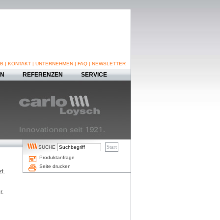
B
|
KONTAKT
|
UNTERNEHMEN
|
FAQ
|
NEWSLETTER
EN
REFERENZEN
SERVICE
SUCHE
Produktanfrage
Seite drucken
t.
r.