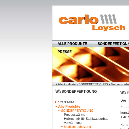
ALLE PRODUKTE
SONDERFERTIGU
PRESSE
Alle Produkte
SONDERFERTIGUNG
Mediumsbehe
SONDERFERTIGUNG
E
Der T
Startseite
Alle Produkte
Einhä
SONDERFERTIGUNG
konst
Prozesswärme
1.487
Heiztechnik für Stahlwasserbau
Vorwärmung
Kunst
Mediumsbeheizung