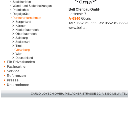
Speicheröfen
Wand- und Bodenheizungen
Bell Ofenbau GmbH
Praktisches
Regelgeräte
Lastenstr. 7
Partnerunternehmen
A-6840
Götzis
Burgenland
Tel.: 05523/53555 Fax: 05523/53555-
Kärnten
www.bell.at
Niederösterreich
Oberösterreich
Salzburg
Steiermark
Tirol
Vorarlberg
Wien
Deutschland
Für Privatkunden
Fachpartner
Service
Referenzen
Presse
Unternehmen
CARLO-LOYSCH GMBH. PIELACHER STRASSE 50, A-3390 MELK. TELEFO