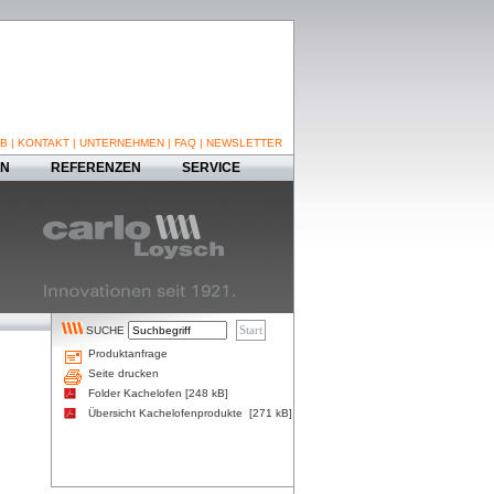
B
|
KONTAKT
|
UNTERNEHMEN
|
FAQ
|
NEWSLETTER
EN
REFERENZEN
SERVICE
SUCHE
Produktanfrage
Seite drucken
Folder Kachelofen [248 kB]
Übersicht Kachelofenprodukte [271 kB]