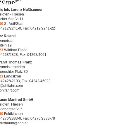
nig Inh. Lorenz Nußbaumer
löfen - Fliesen
cher Straße 11
00
St. Veit/Glan
 04212/2241-0, Fax: 04212/2241-22
rz Roland
rmeister
tein 19
23
Wildbad Einöd
 04268/2828, Fax: 04268/4061
fahrt Thomas Franz
rmeisterbetrieb
uprechter Platz 30
23
Landskron
 04242/42103, Fax: 04242/46023
e@ohlfahrt.com
hlfahrt.com
aum Manfred GmbH
löfen, Fliesen
ktoberstraße 5
60
Feldkirchen
 04276/2883-0, Fax: 04276/2883-78
.buxbaum@aon.at