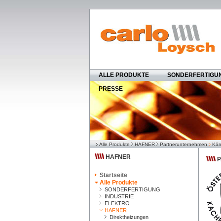
ALLE PRODUKTE
SONDERFERTIGU
PRESSE
Alle Produkte
HAFNER
Partnerunternehmen
Kär
HAFNER
P
Startseite
Alle Produkte
SONDERFERTIGUNG
INDUSTRIE
ELEKTRO
HAFNER
Direktheizungen