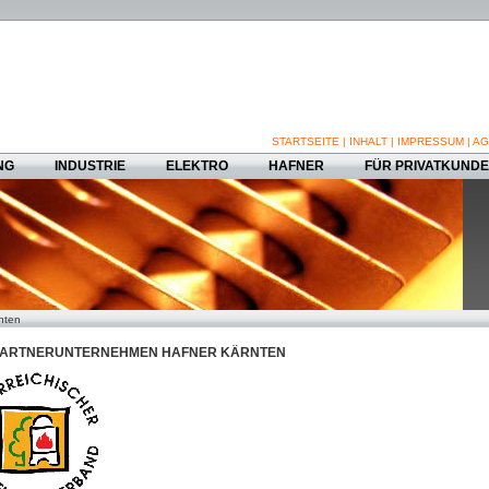
STARTSEITE
|
INHALT
|
IMPRESSUM
|
AG
NG
INDUSTRIE
ELEKTRO
HAFNER
FÜR PRIVATKUND
nten
ARTNERUNTERNEHMEN HAFNER KÄRNTEN