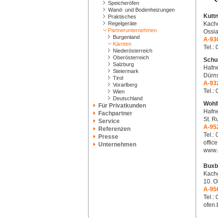
Speicheröfen
Wand- und Bodenheizungen
Kutt
Praktisches
Regelgeräte
Kache
Partnerunternehmen
Ossia
Burgenland
A-93
Kärnten
Tel.:
Niederösterreich
Oberösterreich
Schu
Salzburg
Hafne
Steiermark
Dürns
Tirol
A-93
Vorarlberg
Tel.:
Wien
Deutschland
Wohl
Für Privatkunden
Hafne
Fachpartner
St. R
Service
A-95
Referenzen
Tel.:
Presse
offic
Unternehmen
www.o
Buxb
Kache
10. O
A-95
Tel.:
ofen