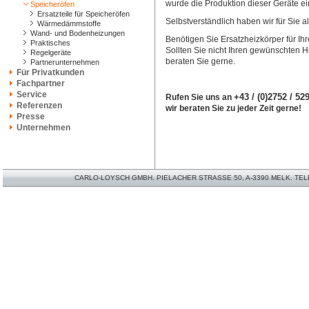
wurde die Produktion dieser Geräte ein
Speicheröfen
Ersatzteile für Speicheröfen
Selbstverständlich haben wir für Sie a
Wärmedämmstoffe
Wand- und Bodenheizungen
Benötigen Sie Ersatzheizkörper für Ih
Praktisches
Sollten Sie nicht Ihren gewünschten He
Regelgeräte
beraten Sie gerne.
Partnerunternehmen
Für Privatkunden
Fachpartner
Service
+43 / (0)2752 / 52
Rufen Sie uns an
Referenzen
wir beraten Sie zu jeder Zeit gerne!
Presse
Unternehmen
CARLO-LOYSCH GMBH. PIELACHER STRASSE 50, A-3390 MELK. TELEFO