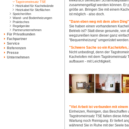
elektrisch beheizten Schamotteplatten
Tagstromeinsatz TSE
zusammengefügt werden können. Er pa
Heizkabel für Kachelwände
größe an. Bringen Sie mit einem Kac
Heizkabel für Sitzflächen
Speicheröfen
ist möglich - also doch.
Wand- und Bodenheizungen
"Dann eben weg mit dem alten Ding"
Praktisches
Regelgeräte
Sie haben einen vorhandenen Kachelof
Partnerunternehmen
Betrieb ist? Statt diese gesunde, vo
Für Privatkunden
wegzureißen kann dieser ganz einfach
Fachpartner
"Bequemheizung" umgerüstet werden
Service
"Schwere Sache so ein Kachelofen,
Referenzen
Nicht unbedingt, denn der Tagstromein
Presse
Kachelofen mit dem Tagstromeinsatz 
Unternehmen
aufbauen - mit Leichtigkeit.
"Viel Arbeit ist verbunden mit einem
Einheizen, Reinigen, das Beschaffen u
Tagstromeinsatz TSE fallen diese Arbe
Wartung noch Reinigung. Er liefert 
während Sie in Ruhe mit der Seele b