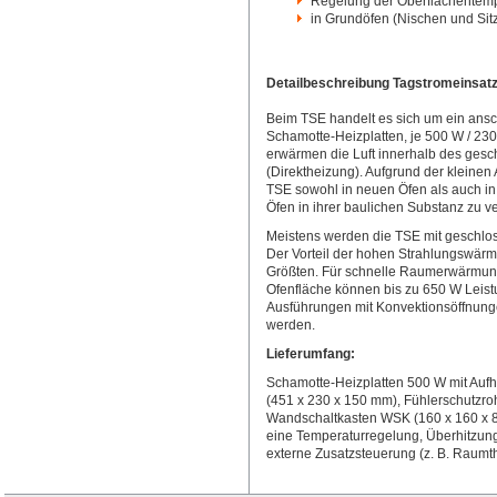
Regelung der Oberflächentemper
in Grundöfen (Nischen und Sit
Detailbeschreibung Tagstromeinsat
Beim TSE handelt es sich um ein ansc
Schamotte-Heizplatten, je 500 W / 230
erwärmen die Luft innerhalb des gesc
(Direktheizung). Aufgrund der klein
TSE sowohl in neuen Öfen als auch i
Öfen in ihrer baulichen Substanz zu v
Meistens werden die TSE mit geschlo
Der Vorteil der hohen Strahlungswärm
Größten. Für schnelle Raumerwärmun
Ofenfläche können bis zu 650 W Leis
Ausführungen mit Konvektionsöffnunge
werden.
Lieferumfang:
Schamotte-Heizplatten 500 W mit Aufh
(451 x 230 x 150 mm), Fühlerschutzroh
Wandschaltkasten WSK (160 x 160 x 8
eine Temperaturregelung, Überhitzungs
externe Zusatzsteuerung (z. B. Raumt