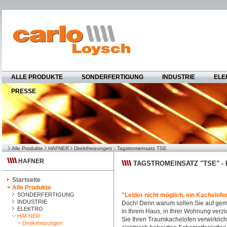
ALLE PRODUKTE
SONDERFERTIGUNG
INDUSTRIE
ELE
PRESSE
Alle Produkte
HAFNER
Direktheizungen
Tagstromeinsatz TSE
HAFNER
TAGSTROMEINSATZ "TSE" -
Startseite
Alle Produkte
SONDERFERTIGUNG
"Leider nicht möglich, ein Kachelof
INDUSTRIE
Doch! Denn warum sollen Sie auf gemü
ELEKTRO
in Ihrem Haus, in Ihrer Wohnung verz
HAFNER
Sie Ihren Traumkachelofen verwirklic
Direktheizungen