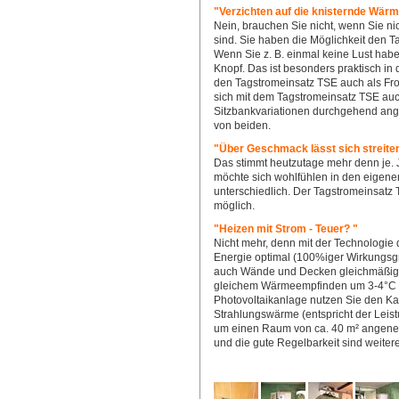
"Verzichten auf die knisternde Wär
Nein, brauchen Sie nicht, wenn Sie 
sind. Sie haben die Möglichkeit den 
Wenn Sie z. B. einmal keine Lust hab
Knopf. Das ist besonders praktisch in
den Tagstromeinsatz TSE auch als Fr
sich mit dem Tagstromeinsatz TSE au
Sitzbankvariationen durchgehend ange
von beiden.
"Über Geschmack lässt sich streite
Das stimmt heutzutage mehr denn je. J
möchte sich wohlfühlen in den eigen
unterschiedlich. Der Tagstromeinsatz T
möglich.
"Heizen mit Strom - Teuer? "
Nicht mehr, denn mit der Technologie
Energie optimal (100%iger Wirkungsg
auch Wände und Decken gleichmäßig.
gleichem Wärmeempfinden um 3-4°C a
Photovoltaikanlage nutzen Sie den Ka
Strahlungswärme (entspricht der Leist
um einen Raum von ca. 40 m² angeneh
und die gute Regelbarkeit sind weitere