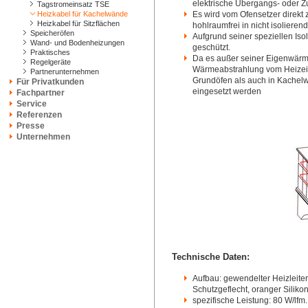
elektrische Übergangs- oder Z
Tagstromeinsatz TSE
Heizkabel für Kachelwände
Es wird vom Ofensetzer direkt
Heizkabel für Sitzflächen
hohlraumfrei in nicht isoliere
Speicheröfen
Aufgrund seiner speziellen Isol
Wand- und Bodenheizungen
geschützt.
Praktisches
Da es außer seiner Eigenwärm
Regelgeräte
Wärmeabstrahlung vom Heizeins
Partnerunternehmen
Grundöfen als auch in Kachel
Für Privatkunden
eingesetzt werden
Fachpartner
Service
Referenzen
Presse
Unternehmen
Technische Daten:
Aufbau: gewendelter Heizleiter
Schutzgeflecht, oranger Siliko
spezifische Leistung: 80 W/lfm.