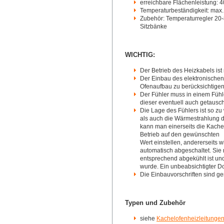
erreichbare Flächenleistung: 
Temperaturbeständigkeit: max
Zubehör: Temperaturregler 20-
Sitzbänke
WICHTIG:
Der Betrieb des Heizkabels ist
Der Einbau des elektronischen 
Ofenaufbau zu berücksichtigen
Der Fühler muss in einem Fühl
dieser eventuell auch getausc
Die Lage des Fühlers ist so z
als auch die Wärmestrahlung d
kann man einerseits die Kache
Betrieb auf den gewünschten
Wert einstellen, andererseits 
automatisch abgeschaltet. Sie 
entsprechend abgekühlt ist und
wurde. Ein unbeabsichtigter Do
Die Einbauvorschriften sind g
Typen und Zubehör
siehe
Kachelofenheizleitungen