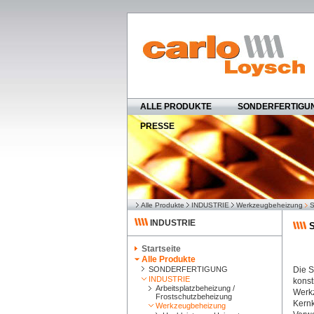
ALLE PRODUKTE
SONDERFERTIGU
PRESSE
Alle Produkte
INDUSTRIE
Werkzeugbeheizung
S
INDUSTRIE
S
Startseite
Alle Produkte
SONDERFERTIGUNG
Die S
INDUSTRIE
konst
Arbeitsplatzbeheizung /
Werkz
Frostschutzbeheizung
Kernk
Werkzeugbeheizung