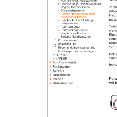
Verw
Hochleistungs-Heizpatronen
Hochleistungs-Heizpatronen mit
Je na
eingeb. Thermoelement
Düsenheizpatronen
ausge
Sonder-Heizpatronen nach
Heizp
Kundenspezifikation
müsse
Zubehör für Hochleistungs-
Heizpatronen
Sonde
Rohrheizkörper
Rohrheizkörper nach
werde
Kundenspezifikation
Einsc
Berippte Rohrheizkörper
Sonde
Prozesswärme
Kunde
Begleitheizung
Schut
Regel- und Anschlusstechnik
Kundenspezifische Lösungen
Bei S
ELEKTRO
Stück
HAFNER
Für Privatkunden
Indi
Fachpartner
Service
Referenzen
Rufe
Presse
wir
b
Unternehmen