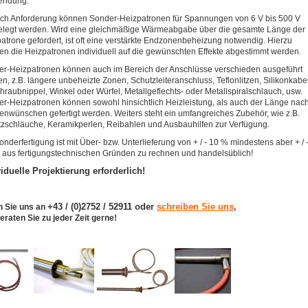
endung.
ch Anforderung können Sonder-Heizpatronen für Spannungen von 6 V bis 500 V
legt werden. Wird eine gleichmäßige Wärmeabgabe über die gesamte Länge der
atrone gefordert, ist oft eine verstärkte Endzonenbeheizung notwendig. Hierzu
n die Heizpatronen individuell auf die gewünschten Effekte abgestimmt werden.
r-Heizpatronen können auch im Bereich der Anschlüsse verschieden ausgeführt
n, z.B. längere unbeheizte Zonen, Schutzleiteranschluss, Teflonlitzen, Silikonkabel
hraubnippel, Winkel oder Würfel, Metallgeflechts- oder Metallspiralschlauch, usw.
r-Heizpatronen können sowohl hinsichtlich Heizleistung, als auch der Länge nac
nwünschen gefertigt werden. Weiters steht ein umfangreiches Zubehör, wie z.B.
zschläuche, Keramikperlen, Reibahlen und Ausbauhilfen zur Verfügung.
onderfertigung ist mit Über- bzw. Unterlieferung von + / - 10 % mindestens aber + / 
 aus fertigungstechnischen Gründen zu rechnen und handelsüblich!
viduelle Projektierung erforderlich!
+43 / (0)2752 / 52911 oder
schreiben Sie uns
n Sie uns an
,
eraten Sie zu jeder Zeit gerne!