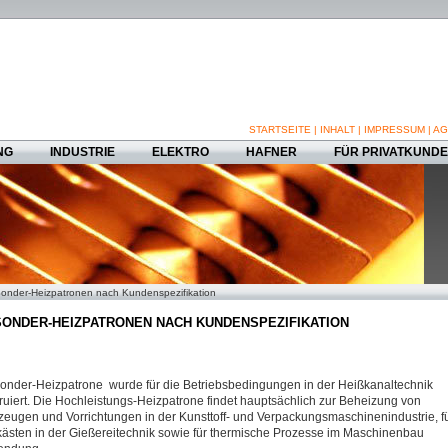
STARTSEITE
|
INHALT
|
IMPRESSUM
|
AG
NG
INDUSTRIE
ELEKTRO
HAFNER
FÜR PRIVATKUND
onder-Heizpatronen nach Kundenspezifikation
ONDER-HEIZPATRONEN NACH KUNDENSPEZIFIKATION
onder-Heizpatrone wurde für die Betriebsbedingungen in der Heißkanaltechnik
ruiert. Die Hochleistungs-Heizpatrone findet hauptsächlich zur Beheizung von
eugen und Vorrichtungen in der Kunsttoff- und Verpackungsmaschinenindustrie, f
ästen in der Gießereitechnik sowie für thermische Prozesse im Maschinenbau