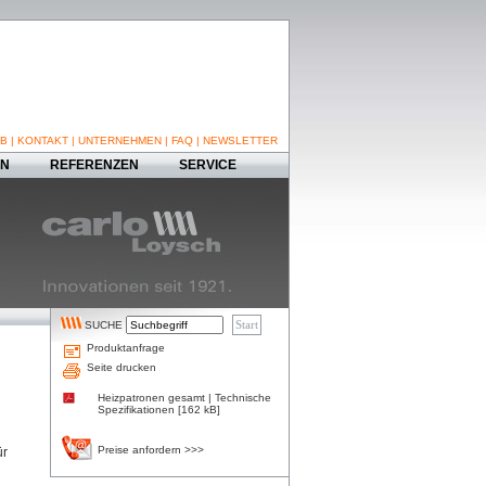
B
|
KONTAKT
|
UNTERNEHMEN
|
FAQ
|
NEWSLETTER
EN
REFERENZEN
SERVICE
SUCHE
Produktanfrage
Seite drucken
Heizpatronen gesamt | Technische
Spezifikationen [162 kB]
Preise anfordern >>>
ür