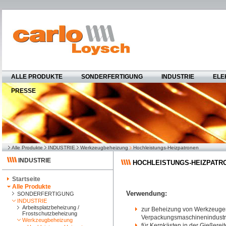
ALLE PRODUKTE
SONDERFERTIGUNG
INDUSTRIE
ELE
PRESSE
Alle Produkte
INDUSTRIE
Werkzeugbeheizung
Hochleistungs-Heizpatronen
INDUSTRIE
HOCHLEISTUNGS-HEIZPATR
Startseite
Alle Produkte
Verwendung:
SONDERFERTIGUNG
INDUSTRIE
Arbeitsplatzbeheizung /
zur Beheizung von Werkzeugen 
Frostschutzbeheizung
Verpackungsmaschinenindustr
Werkzeugbeheizung
für Kernkästen in der Gießerei