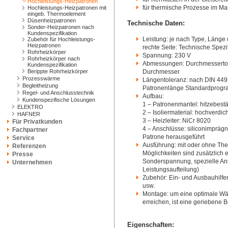
Hochleistungs-Heizpatronen
für thermische Prozesse im M
Hochleistungs-Heizpatronen mit
eingeb. Thermoelement
Düsenheizpatronen
Technische Daten:
Sonder-Heizpatronen nach
Kundenspezifikation
Leistung: je nach Type, Läng
Zubehör für Hochleistungs-
Heizpatronen
rechte Seite: Technische Spezi
Rohrheizkörper
Spannung: 230 V
Rohrheizkörper nach
Abmessungen: Durchmessertole
Kundenspezifikation
Berippte Rohrheizkörper
Durchmesser
Prozesswärme
Längentoleranz: nach DIN 44921
Begleitheizung
Patronenlänge Standardprogr
Regel- und Anschlusstechnik
Aufbau:
Kundenspezifische Lösungen
1 – Patronenmantel: hitzebestä
ELEKTRO
2 – Isoliermaterial: hochverd
HAFNER
3 – Heizleiter: NiCr 8020
Für Privatkunden
4 – Anschlüsse: siliconimprägn
Fachpartner
Patrone herausgeführt
Service
Ausführung: mit oder ohne Th
Referenzen
Möglichkeiten sind zusätzlich e
Presse
Sonderspannung, spezielle An
Unternehmen
Leistungsaufteilung)
Zubehör: Ein- und Ausbauhilfe
usw.
Montage: um eine optimale W
erreichen, ist eine geriebene
Eigenschaften: