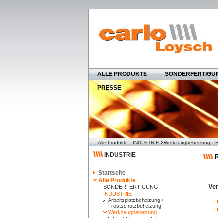
ALLE PRODUKTE
SONDERFERTIGU
PRESSE
Alle Produkte
INDUSTRIE
Werkzeugbeheizung
R
INDUSTRIE
R
Startseite
Alle Produkte
Ve
SONDERFERTIGUNG
INDUSTRIE
Arbeitsplatzbeheizung /
Frostschutzbeheizung
Werkzeugbeheizung