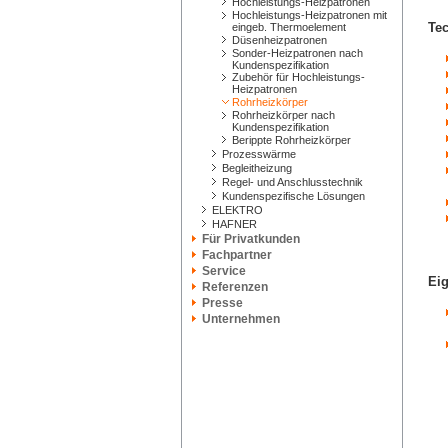
Hochleistungs-Heizpatronen
Hochleistungs-Heizpatronen mit
Tec
eingeb. Thermoelement
Düsenheizpatronen
Sonder-Heizpatronen nach
Kundenspezifikation
Zubehör für Hochleistungs-
Heizpatronen
Rohrheizkörper
Rohrheizkörper nach
Kundenspezifikation
Berippte Rohrheizkörper
Prozesswärme
Begleitheizung
Regel- und Anschlusstechnik
Kundenspezifische Lösungen
ELEKTRO
HAFNER
Für Privatkunden
Fachpartner
Service
Eig
Referenzen
Presse
Unternehmen