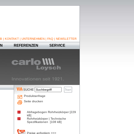
B
|
KONTAKT
|
UNTERNEHMEN
|
FAQ
|
NEWSLETTER
EN
REFERENZEN
SERVICE
SUCHE
Produktanfrage
Seite drucken
Abfragebogen Rohrheizkörper [229
kB]
Rohrheizkörper | Technische
Spezifikationen [108 kB]
Preise anfordern >>>