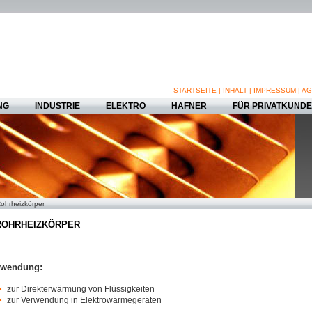
STARTSEITE
|
INHALT
|
IMPRESSUM
|
AG
NG
INDUSTRIE
ELEKTRO
HAFNER
FÜR PRIVATKUND
ohrheizkörper
OHRHEIZKÖRPER
rwendung:
zur Direkterwärmung von Flüssigkeiten
zur Verwendung in Elektrowärmegeräten