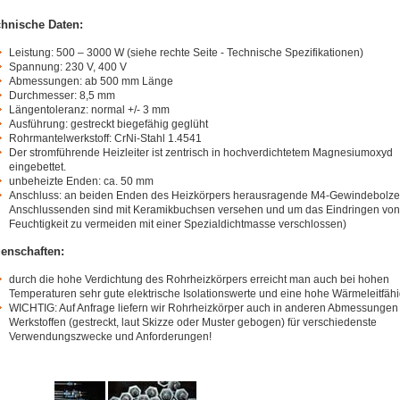
hnische Daten:
Leistung: 500 – 3000 W (siehe rechte Seite - Technische Spezifikationen)
Spannung: 230 V, 400 V
Abmessungen: ab 500 mm Länge
Durchmesser: 8,5 mm
Längentoleranz: normal +/- 3 mm
Ausführung: gestreckt biegefähig geglüht
Rohrmantelwerkstoff: CrNi-Stahl 1.4541
Der stromführende Heizleiter ist zentrisch in hochverdichtetem Magnesiumoxyd
eingebettet.
unbeheizte Enden: ca. 50 mm
Anschluss: an beiden Enden des Heizkörpers herausragende M4-Gewindebolze
Anschlussenden sind mit Keramikbuchsen versehen und um das Eindringen von
Feuchtigkeit zu vermeiden mit einer Spezialdichtmasse verschlossen)
enschaften:
durch die hohe Verdichtung des Rohrheizkörpers erreicht man auch bei hohen
Temperaturen sehr gute elektrische Isolationswerte und eine hohe Wärmeleitfähi
WICHTIG: Auf Anfrage liefern wir Rohrheizkörper auch in anderen Abmessungen
Werkstoffen (gestreckt, laut Skizze oder Muster gebogen) für verschiedenste
Verwendungszwecke und Anforderungen!