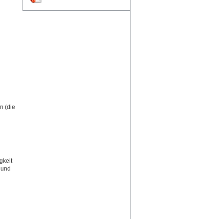
n (die
gkeit
 und