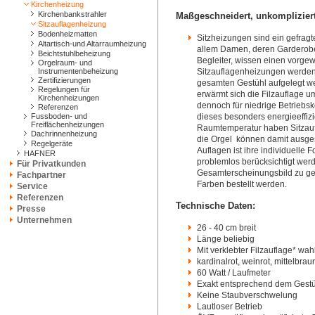
Kirchenheizung
Kirchenbankstrahler
Maßgeschneidert, unkomplizier
Sitzauflagenheizung
Bodenheizmatten
Sitzheizungen sind ein gefragt
Altartisch-und Altarraumheizung
allem Damen, deren Garderobe a
Beichtstuhlbeheizung
Begleiter, wissen einen vorge
Orgelraum- und
Instrumentenbeheizung
Sitzauflagenheizungen werde
Zertifizierungen
gesamten Gestühl aufgelegt we
Regelungen für
erwärmt sich die Filzauflage 
Kirchenheizungen
dennoch für niedrige Betriebs
Referenzen
Fussboden- und
dieses besonders energieeffiz
Freiflächenheizungen
Raumtemperatur haben Sitzaufl
Dachrinnenheizung
die Orgel können damit ausgesc
Regelgeräte
Auflagen ist ihre individuelle 
HAFNER
problemlos berücksichtigt wer
Für Privatkunden
Gesamterscheinungsbild zu gew
Fachpartner
Farben bestellt werden.
Service
Referenzen
Technische Daten:
Presse
Unternehmen
26 - 40 cm breit
Länge beliebig
Mit verklebter Filzauflage* wa
kardinalrot, weinrot, mittelbrau
60 Watt / Laufmeter
Exakt entsprechend dem Gestüh
Keine Staubverschwelung
Lautloser Betrieb