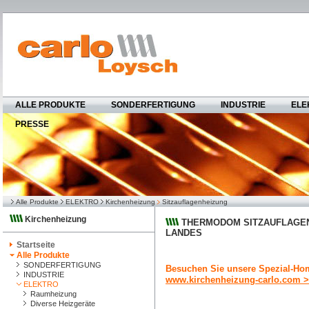
ALLE PRODUKTE
SONDERFERTIGUNG
INDUSTRIE
ELE
PRESSE
Alle Produkte
ELEKTRO
Kirchenheizung
Sitzauflagenheizung
Kirchenheizung
THERMODOM SITZAUFLAGEN
LANDES
Startseite
Alle Produkte
SONDERFERTIGUNG
Besuchen Sie unsere Spezial-Ho
INDUSTRIE
www.kirchenheizung-carlo.com 
ELEKTRO
Raumheizung
Diverse Heizgeräte