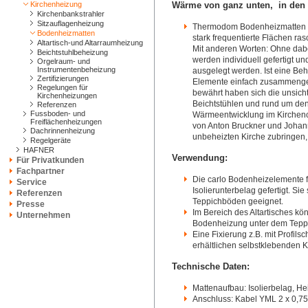
Kirchenheizung
Wärme von ganz unten, in den 
Kirchenbankstrahler
Sitzauflagenheizung
Thermodom Bodenheizmatten si
Bodenheizmatten
stark frequentierte Flächen ra
Altartisch-und Altarraumheizung
Mit anderen Worten: Ohne dabei
Beichtstuhlbeheizung
werden individuell gefertigt u
Orgelraum- und
Instrumentenbeheizung
ausgelegt werden. Ist eine Be
Zertifizierungen
Elemente einfach zusammenger
Regelungen für
bewährt haben sich die unsich
Kirchenheizungen
Beichtstühlen und rund um den A
Referenzen
Fussboden- und
Wärmeentwicklung im Kirchencho
Freiflächenheizungen
von Anton Bruckner und Johann 
Dachrinnenheizung
unbeheizten Kirche zubringen,
Regelgeräte
HAFNER
Verwendung:
Für Privatkunden
Fachpartner
Die carlo Bodenheizelemente 
Service
Isolierunterbelag gefertigt. Sie
Referenzen
Teppichböden geeignet.
Presse
Im Bereich des Altartisches kö
Unternehmen
Bodenheizung unter dem Teppi
Eine Fixierung z.B. mit Profil
erhältlichen selbstklebenden Kl
Technische Daten:
Mattenaufbau: Isolierbelag, He
Anschluss: Kabel YML 2 x 0,75