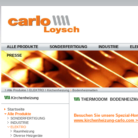
ALLE PRODUKTE
SONDERFERTIGUNG
INDUSTRIE
ELE
PRESSE
Alle Produkte
ELEKTRO
Kirchenheizung
Bodenheizmatten
Kirchenheizung
THERMODOM BODENHEIZMAT
Startseite
Alle Produkte
Besuchen Sie unsere Spezial-Ho
SONDERFERTIGUNG
www.kirchenheizung-carlo.com 
INDUSTRIE
ELEKTRO
Raumheizung
Diverse Heizgeräte