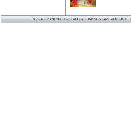
CARLO-LOYSCH GMBH. PIELACHER STRASSE 50, A-3390 MELK. TELEFO