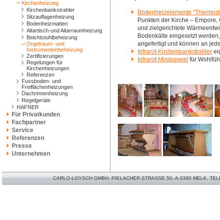
Kirchenheizung
Kirchenbankstrahler
Bodenheizelemente "Thermod
Sitzauflagenheizung
Punkten der Kirche – Empore, C
Bodenheizmatten
und zielgerichtete Wärmeentwi
Altartisch-und Altarraumheizung
Bodenkälte eingesetzt werden
Beichtstuhlbeheizung
angefertigt und können an jede
Orgelraum- und
Instrumentenbeheizung
Infrarot-Kirchenbankstrahler
ei
Zertifizierungen
Infrarot-Minipaneel
für Wohlfüh
Regelungen für
Kirchenheizungen
Referenzen
Fussboden- und
Freiflächenheizungen
Dachrinnenheizung
Regelgeräte
HAFNER
Für Privatkunden
Fachpartner
Service
Referenzen
Presse
Unternehmen
CARLO-LOYSCH GMBH. PIELACHER STRASSE 50, A-3390 MELK. TELEFO