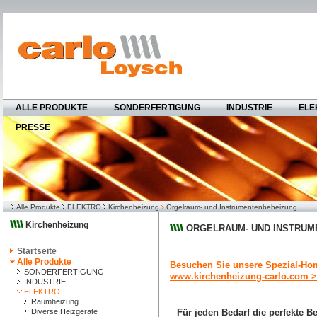
ALLE PRODUKTE
SONDERFERTIGUNG
INDUSTRIE
ELE
PRESSE
Alle Produkte
ELEKTRO
Kirchenheizung
Orgelraum- und Instrumentenbeheizung
Kirchenheizung
ORGELRAUM- UND INSTRUM
Startseite
Alle Produkte
Besuchen Sie unsere Spezial-Ho
SONDERFERTIGUNG
www.kirchenheizung-carlo.com 
INDUSTRIE
ELEKTRO
Raumheizung
Diverse Heizgeräte
Für jeden Bedarf die perfekte 