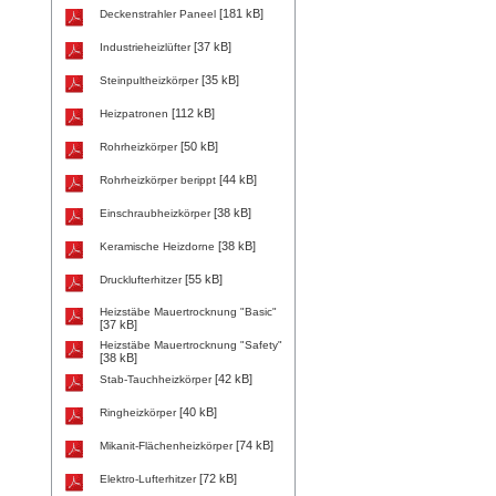
[181 kB]
Deckenstrahler Paneel
[37 kB]
Industrieheizlüfter
[35 kB]
Steinpultheizkörper
[112 kB]
Heizpatronen
[50 kB]
Rohrheizkörper
[44 kB]
Rohrheizkörper berippt
[38 kB]
Einschraubheizkörper
[38 kB]
Keramische Heizdorne
[55 kB]
Drucklufterhitzer
Heizstäbe Mauertrocknung "Basic"
[37 kB]
Heizstäbe Mauertrocknung "Safety"
[38 kB]
[42 kB]
Stab-Tauchheizkörper
[40 kB]
Ringheizkörper
[74 kB]
Mikanit-Flächenheizkörper
[72 kB]
Elektro-Lufterhitzer