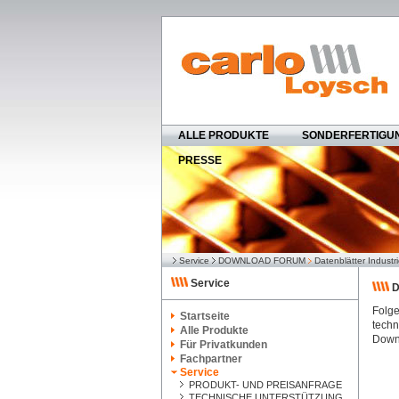
ALLE PRODUKTE
SONDERFERTIGU
PRESSE
Service
DOWNLOAD FORUM
Datenblätter Industr
Service
D
Folge
Startseite
techn
Alle Produkte
Down
Für Privatkunden
Fachpartner
Service
PRODUKT- UND PREISANFRAGE
TECHNISCHE UNTERSTÜTZUNG