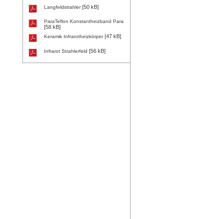
[50 kB]
Langfeldstrahler
ParaTeflon Konstantheizband Para
[58 kB]
[47 kB]
Keramik Infrarotheizkörper
[56 kB]
Infrarot Strahlerfeld