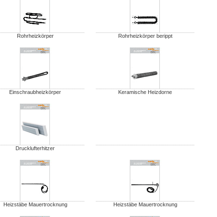
Rohrheizkörper
Rohrheizkörper berippt
Einschraubheizkörper
Keramische Heizdorne
Drucklufterhitzer
Heizstäbe Mauertrocknung
Heizstäbe Mauertrocknung