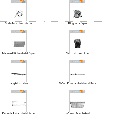
Stab-Tauchheizkörper
Ringheizkörper
Mikanit-Flächenheizkörper
Elektro-Lufterhitzer
Langfeldstrahler
Teflon Konstantheizband Para
Keramik Infrarotheizkörper
Infrarot Strahlerfeld