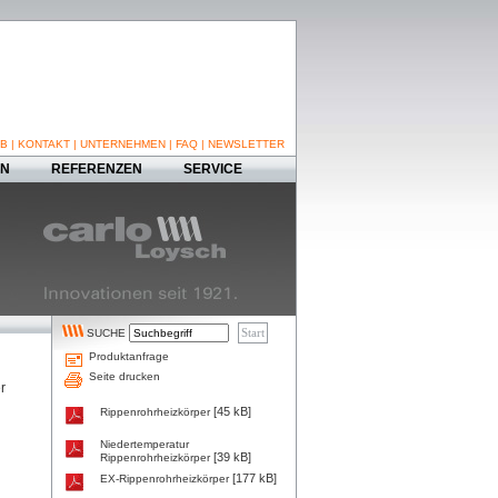
B
|
KONTAKT
|
UNTERNEHMEN
|
FAQ
|
NEWSLETTER
EN
REFERENZEN
SERVICE
SUCHE
Produktanfrage
Seite drucken
r
[45 kB]
Rippenrohrheizkörper
Niedertemperatur
[39 kB]
Rippenrohrheizkörper
[177 kB]
EX-Rippenrohrheizkörper