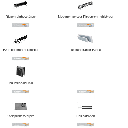
Rippenrohrheizkörper
Niedertemperatur Rippenrohrheizkörper
EX-Rippenrohrheizkörper
Deckenstrahler Paneel
Industrieheizlüfter
Steinpultheizkörper
Heizpatronen