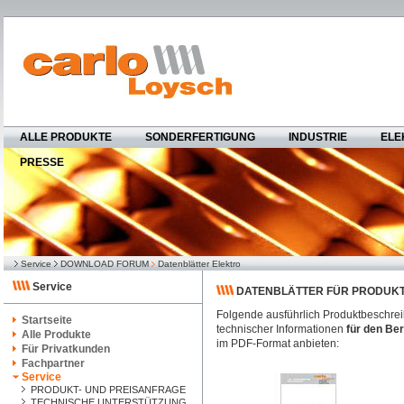
ALLE PRODUKTE
SONDERFERTIGUNG
INDUSTRIE
ELE
PRESSE
Service
DOWNLOAD FORUM
Datenblätter Elektro
Service
DATENBLÄTTER FÜR PRODUKT
Folgende ausführlich Produktbeschrei
Startseite
technischer Informationen
für den Be
Alle Produkte
im PDF-Format anbieten:
Für Privatkunden
Fachpartner
Service
PRODUKT- UND PREISANFRAGE
TECHNISCHE UNTERSTÜTZUNG