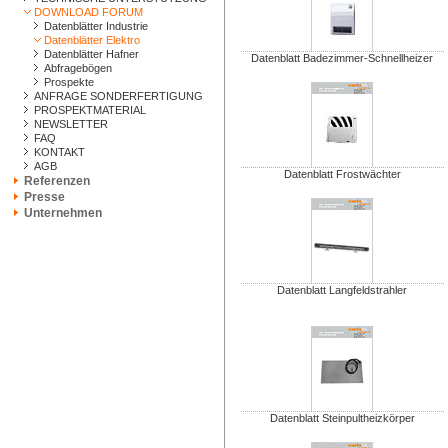
DOWNLOAD FORUM
Datenblätter Industrie
Datenblätter Elektro
Datenblätter Hafner
Datenblatt Badezimmer-Schnellheizer
Abfragebögen
Prospekte
ANFRAGE SONDERFERTIGUNG
PROSPEKTMATERIAL
NEWSLETTER
FAQ
KONTAKT
AGB
Datenblatt Frostwächter
Referenzen
Presse
Unternehmen
Datenblatt Langfeldstrahler
Datenblatt Steinpultheizkörper