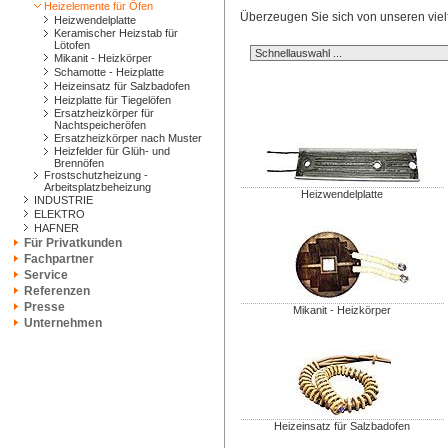
Heizelemente für Öfen
Überzeugen Sie sich von unseren vielf
Heizwendelplatte
Keramischer Heizstab für
Lötofen
Mikanit - Heizkörper
Schamotte - Heizplatte
Heizeinsatz für Salzbadofen
Heizplatte für Tiegelöfen
Ersatzheizkörper für
Nachtspeicheröfen
Ersatzheizkörper nach Muster
Heizfelder für Glüh- und
Brennöfen
Frostschutzheizung -
Arbeitsplatzbeheizung
Heizwendelplatte
INDUSTRIE
ELEKTRO
HAFNER
Für Privatkunden
Fachpartner
Service
Referenzen
Presse
Mikanit - Heizkörper
Unternehmen
Heizeinsatz für Salzbadofen