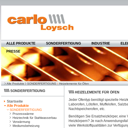
ALLE PRODUKTE
SONDERFERTIGUNG
INDUSTRIE
ELE
PRESSE
Alle Produkte
SONDERFERTIGUNG
Heizelemente für Öfen
SONDERFERTIGUNG
HEIZELEMENTE FÜR ÖFEN
Jeder Ofentyp benötigt spezielle Heizkö
Startseite
Laborofen, Lötofen, Muffelofen, Salzb
Alle Produkte
Nachtspeicherofen, etc.
SONDERFERTIGUNG
Prozesswärme
Benötigen Sie Ersatzheizkörper, eine
Heiztechnik für Stahlwasserbau
Heizkörpern? Je nach Anwendungsfall
Vorwärmung
viele Werkstoffqualitäten zur Verfügun
Mediumsbeheizung