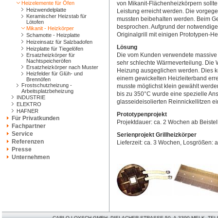
Heizelemente für Öfen
von Mikanit-Flächenheizkörpern sollte
Heizwendelplatte
Leistung erreicht werden. Die vorg
Keramischer Heizstab für
mussten beibehalten werden. Beim Ge
Lötofen
besprochen. Aufgrund der notwendige
Mikanit - Heizkörper
Originalgrill mit einigen Prototypen-He
Schamotte - Heizplatte
Heizeinsatz für Salzbadofen
Lösung
Heizplatte für Tiegelöfen
Die vom Kunden verwendete massive Edel
Ersatzheizkörper für
Nachtspeicheröfen
sehr schlechte Wärmeverteilung. Die
Ersatzheizkörper nach Muster
Heizung ausgeglichen werden. Dies ko
Heizfelder für Glüh- und
einem gewickelten Heizleiterband err
Brennöfen
Frostschutzheizung -
musste möglichst klein gewählt werd
Arbeitsplatzbeheizung
bis zu 350°C wurde eine spezielle Ans
INDUSTRIE
glasseideisolierten Reinnickellitzen ei
ELEKTRO
HAFNER
Prototypenprojekt
Für Privatkunden
Projektdauer: ca. 2 Wochen ab Beistell
Fachpartner
Service
Serienprojekt Grillheizkörper
Referenzen
Lieferzeit: ca. 3 Wochen, Losgrößen: a
Presse
Unternehmen
CARLO-LOYSCH GMBH. PIELACHER STRASSE 50, A-3390 MELK. TELEFO