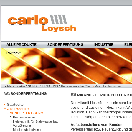
ALLE PRODUKTE
SONDERFERTIGUNG
INDUSTRIE
ELE
PRESSE
Alle Produkte
SONDERFERTIGUNG
Heizelemente für Öfen
Mikanit - Heizkörper
SONDERFERTIGUNG
MIKANIT - HEIZKÖRPER FÜR K
Der Mikanit-Heizkörper ist ein sehr k
Startseite
bestehend aus einem Heizmikanit-Wick
Alle Produkte
Isolation. Der Mikanitheizkörper komm
SONDERFERTIGUNG
Flachheizkörper oder Folienheizkörpe
Prozesswärme
Heiztechnik für Stahlwasserbau
Aufgabenstellung vom Kunden
Vorwärmung
Verbesserung bzw. Neuentwicklung des
Mediumsbeheizung