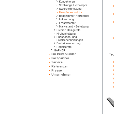
Konvektoren
Strahlungs-Heizkörper
Natursteinheizung
Unterflurkonvektor
Badezimmer-Heizkörper
Luftvorhang
Frostwächter
Marktstand - Beheizung
Diverse Heizgeräte
Kirchenheizung
Fussboden- und
Freiflächenheizungen
Dachrinnenheizung
Regelgeräte
HAFNER
Für Privatkunden
Tec
Fachpartner
Service
Referenzen
Presse
Unternehmen