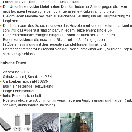
Farben und Ausführungen geliefert werden kann.
Der Unterflurkonvektor bietet hohen Komfort, indem er Schutz gegen die - von
großflächigen Fensterscheiben durchgelassene - Kältestrahlung bietet.
Die größeren Modelle besitzen ausreichende Leistung um als Hauptheizung zu
fungieren.
Der Innenraum des Schachtes sowie das Heizelement sind dunkelgrau lackiert 
somit für das Auge fast "unsichtbar". In jedem Heizelement sind 4 Stk.
Übertemperatursicherungen eingebaut, somit ist auch bei sehr langen
Bodenkonvektoren die maximale Sicherheit im Störfall gegeben.
In Übereinstimmung mit den neuesten Empfehlungen hinsichtlich
Oberflächentemperatur erwärmt sich der Rost auf maximal 43°C, Verbrennungen
somit ausgeschlossen.
hnische Daten:
Anschluss 230 V
Schutzklasse I, Schutzart IP 54
CE-konform nach EN 60335
rasch einsetzende Heizwirkung
lange Lebensdauer
hohe Betriebssicherheit
Rost aus eloxiertem Aluminium in verschiedenen Ausführungen und Farben (natu
schwarz, dunkelbraun, messing)