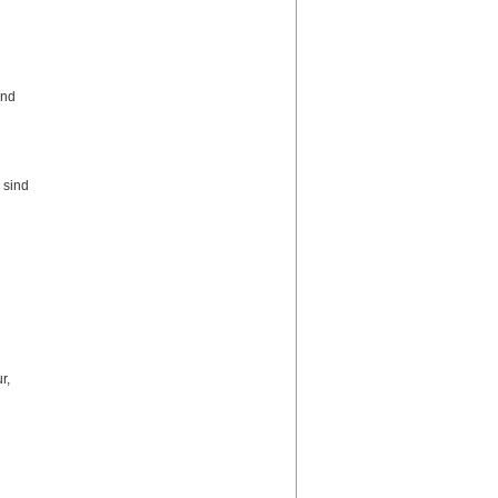
und
 sind
r,