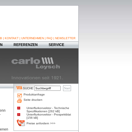
B
|
KONTAKT
|
UNTERNEHMEN
|
FAQ
|
NEWSLETTER
EN
REFERENZEN
SERVICE
SUCHE
Produktanfrage
Seite drucken
Unterflurkonvektor - Technische
Denn
Spezifikationen [262 kB]
Unterflurkonvektor - Prospektblat
r
[156 kB]
Preise anfordern >>>
denen