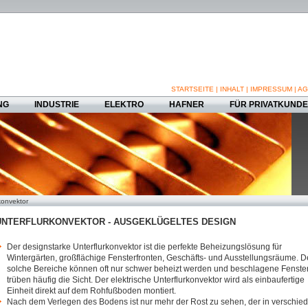
STARTSEITE
|
INHALT
|
IMPRESSUM
|
AG
NG
INDUSTRIE
ELEKTRO
HAFNER
FÜR PRIVATKUND
konvektor
NTERFLURKONVEKTOR - AUSGEKLÜGELTES DESIGN
Der designstarke Unterflurkonvektor ist die perfekte Beheizungslösung für
Wintergärten, großflächige Fensterfronten, Geschäfts- und Ausstellungsräume. 
solche Bereiche können oft nur schwer beheizt werden und beschlagene Fenste
trüben häufig die Sicht. Der elektrische Unterflurkonvektor wird als einbaufertige
Einheit direkt auf dem Rohfußboden montiert.
Nach dem Verlegen des Bodens ist nur mehr der Rost zu sehen, der in verschie