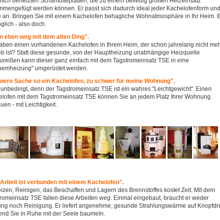
risch beheizten Schamotteplatten, die zu einem beliebig großen Heizeinsatz
mengefügt werden können. Er passt sich dadurch ideal jeder Kachelofenform und
 an. Bringen Sie mit einem Kachelofen behagliche Wohnatmosphäre in Ihr Heim. 
öglich - also doch.
n eben weg mit dem alten Ding".
aben einen vorhandenen Kachelofen in Ihrem Heim, der schon jahrelang nicht meh
eb ist? Statt diese gesunde, von der Hauptheizung unabhängige Heizquelle
reißen kann dieser ganz einfach mit dem Tagstromeinsatz TSE in eine
uemheizung" umgerüstet werden.
were Sache so ein Kachelofen, zu schwer für meine Wohnung".
 unbedingt, denn der Tagstromeinsatz TSE ist ein wahres "Leichtgewicht". Einen
lofen mit dem Tagstromeinsatz TSE können Sie an jedem Platz Ihrer Wohnung
uen - mit Leichtigkeit.
 Arbeit ist verbunden mit einem Kachelofen".
izen, Reinigen, das Beschaffen und Lagern des Brennstoffes kostet Zeit. Mit dem
romeinsatz TSE fallen diese Arbeiten weg. Einmal eingebaut, braucht er weder
ng noch Reinigung. Er liefert angenehme, gesunde Strahlungswärme auf Knopfdr
nd Sie in Ruhe mit der Seele baumeln.