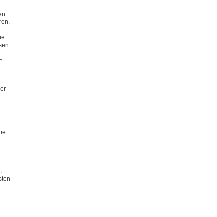
en
ren.
ie
ssen
le
der
die
,
sten