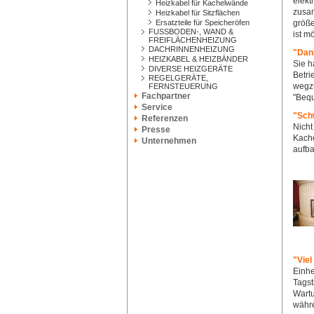
elekt
Heizkabel für Kachelwände
zusam
Heizkabel für Sitzflächen
Ersatzteile für Speicheröfen
größe
FUSSBODEN-, WAND &
ist m
FREIFLÄCHENHEIZUNG
DACHRINNENHEIZUNG
"Dan
HEIZKABEL & HEIZBÄNDER
Sie h
DIVERSE HEIZGERÄTE
Betri
REGELGERÄTE,
wegzu
FERNSTEUERUNG
Fachpartner
"Beq
Service
"Sch
Referenzen
Nicht
Presse
Kache
Unternehmen
aufba
"Viel
Einhe
Tagst
Wartu
währe