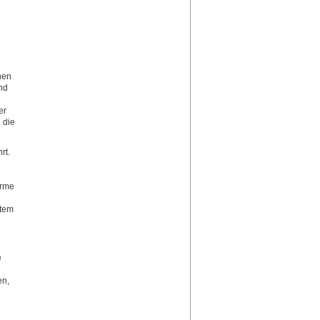
nen
nd
er
 die
rt.
ärme
utem
e
en,