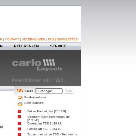
B
|
KONTAKT
|
UNTERNEHMEN
|
FAQ
|
NEWSLETTER
EN
REFERENZEN
SERVICE
SUCHE
Produktanfrage
Seite drucken
Folder Kachelofen [205 kB]
Übersicht Kachelofenprodukte
[271 kB]
Datenblatt TSE 1 [26 kB]
ie
Datenblatt TSE 2 [54 kB]
Tagstromeinsätze TSE - Technische