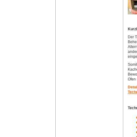
Kurz
Der T
Behei
Alter
ander
einge
Somit
Kache
Bewo
Ofen 
Detai
Techn
Techn