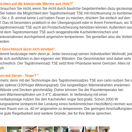
ichten auf die knisternde Wärme aus Holz?"
 brauchen Sie nicht, wenn Sie nicht durch bauliche Gegebenheiten dazu gezwung
 Sie haben die Möglichkeit den Tagstromeinsatz TSE mit Holzfeuerung zu kombinie
Sie z. B. einmal keine Lust haben Feuer zu machen, drücken Sie einfach auf den
. Das ist besonders praktisch in der Übergangszeit oder in Ihrem Ferienhaus, wo S
agstromeinsatz TSE auch als Frostschutzheizung benützen können. Außerdem la
mit dem Tagstromeinsatz TSE auch langgestreckte Kachelofennischen und
ankvariationen durchgehend angenehm temperieren. Sie genießen also die Vortei
eiden.
r Geschmack lässt sich streiten".
timmt heutzutage mehr denn je. Jeder bevorzugt seinen individuellen Wohnstil, je
e sich wohlfühlen in den eigenen vier Wänden. Die Geschmäcker sind dabei sehr
schiedlich. Der Tagstromeinsatz TSE setzt Ihrer Phantasie keine Grenzen. Alles ist
ch.
en mit Strom - Teuer? "
 mehr, denn mit der Technologie des Tagstromeinsatzes TSE von carlo nutzen Sie 
ie optimal (100%iger Wirkungsgrad). Die langwelligen Wärmestrahlen erwärmen
 Wände und Decken gleichmäßig. Daher können Sie die Raumtemperatur bei
hem Wärmeempfinden um 3-4°C absenken. In Verbindung mit einer
voltaikanlage nutzen Sie den Kachelofen sogar fast gratis. Schon 2000 W
lungswärme (entspricht der Leistung eines herkömmlichen Heizlüfters) reichen aus
nen Raum von ca. 40 m² angenehm zu temperieren. Die geringen Anschaffungsko
ie gute Regelbarkeit sind weitere Gründe, die für Ihre Börse sprechen.