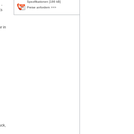
Spezifikationen [186 kB]
 -
Preise anfordern >>>
Es
r in
uck,