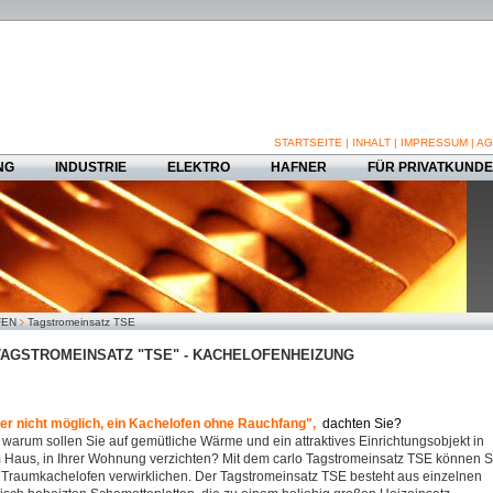
STARTSEITE
|
INHALT
|
IMPRESSUM
|
AG
NG
INDUSTRIE
ELEKTRO
HAFNER
FÜR PRIVATKUND
FEN
Tagstromeinsatz TSE
AGSTROMEINSATZ "TSE" - KACHELOFENHEIZUNG
er nicht möglich, ein Kachelofen ohne Rauchfang",
dachten Sie?
warum sollen Sie auf gemütliche Wärme und ein attraktives Einrichtungsobjekt in
 Haus, in Ihrer Wohnung verzichten? Mit dem carlo Tagstromeinsatz TSE können S
 Traumkachelofen verwirklichen. Der Tagstromeinsatz TSE besteht aus einzelnen