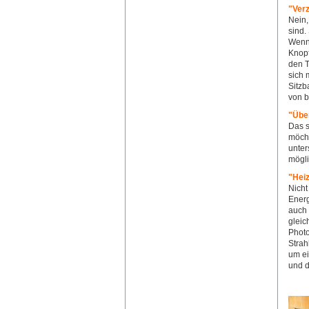
"Verz
Nein,
sind.
Wenn 
Knopf
den T
sich 
Sitzb
von b
"Übe
Das s
möcht
unter
mögli
"Heiz
Nicht
Energ
auch
gleic
Photo
Strah
um ei
und d