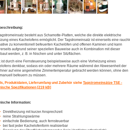
beschreibung:
agstromeinsatz besteht aus Schamotte-Platten, welche die direkte elektrische
zung eines Kachelofens ermöglicht. Der Tagstromeinsatz ist einerseits eine rauch
native zu konventionell befeuerten Kachelöfen und offenen Kaminen und kann
erseits aufgrund seiner speziellen Bauweise auch in Kombination mit dieser
baut werden, z. B. in Nischen und unter Sitzflächen.
 ist durch eine Fernsteuerung beispielsweise auch eine Vorheizung eines
lofens denkbar, sodass ein oder mehrere Räume während der Abwesenheit der
hner auf eine angenehme Zimmertemperatur gebracht werden können, ohne den
manuell befeuern zu müssen.
ls, Produktdaten, Lieferumfang und Zubehör siehe
Tagstromeinsätze TSE -
ische Spezifikationen [219 kB]
ische Information:
Direktheizung mit kurzer Ansprechzeit
reine Strahlungswärme
einfachste Bedienung, auch fernsteuerbar
bei fast jeder Kachelofenform realisierbar