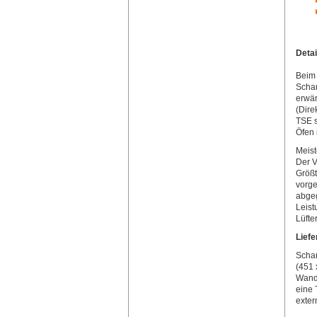
Deta
Beim 
Scham
erwär
(Dire
TSE s
Öfen 
Meist
Der V
Größt
vorge
abge
Leist
Lüfte
Lief
Scham
(451 
Wands
eine 
exter