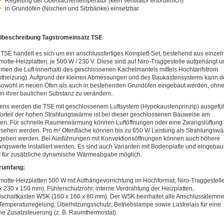
Regelung der Oberflächentemperatur (kein Ventilator erforderlich)
in Grundöfen (Nischen und Sitzbänke) einsetzbar
ilbeschreibung Tagstromeinsatz TSE
TSE handelt es sich um ein anschlussfertiges Komplett-Set, bestehend aus einzel
otte-Heizplatten, je 500 W / 230 V. Diese sind auf Niro-Traggestelle aufgehängt u
men die Luft innerhalb des geschlossenen Kachelmantels mittels Hochtarifstrom
ktheizung). Aufgrund der kleinen Abmessungen und des Baukastensystems kann d
owohl in neuen Öfen als auch in bestehenden Grundöfen eingebaut werden, ohne
in ihrer baulichen Substanz zu verändern.
ens werden die TSE mit geschlossenem Luftsystem (Hypokaustenprinzip) ausgefüh
orteil der hohen Strahlungswärme ist bei dieser geschlossenen Bauweise am
en. Für schnelle Raumerwärmung können Luftöffnungen oder eine Zwangslüftung
sehen werden. Pro m² Ofenfläche können bis zu 650 W Leistung als Strahlungsw
geben werden. Bei Ausführungen mit Konvektionsöffnungen können auch höhere
ungswerte installiert werden. Es sind auch Varianten mit Bodenplatte und eingeba
r für zusätzliche dynamische Wärmeabgabe möglich.
erumfang:
otte-Heizplatten 500 W mit Aufhängevorrichtung im Hochformat, Niro-Traggestell
x 230 x 150 mm), Fühlerschutzrohr, interne Verdrahtung der Heizplatten,
chaltkasten WSK (160 x 160 x 80 mm). Der WSK beinhaltet alle Anschlussklemm
Temperaturregelung, Überhitzungsschutz, Betriebslampe sowie Lastrelais für eine
ne Zusatzsteuerung (z. B. Raumthermostat).