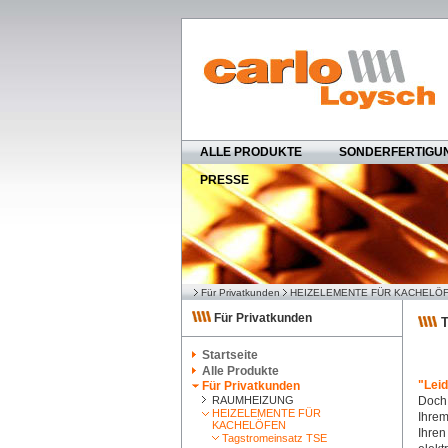
ALLE PRODUKTE
SONDERFERTIGU
PRESSE
Für Privatkunden
HEIZELEMENTE FÜR KACHELÖ
Für Privatkunden
T
Startseite
Alle Produkte
"Leid
Für Privatkunden
RAUMHEIZUNG
Doch 
HEIZELEMENTE FÜR
Ihrem
KACHELÖFEN
Ihren
Tagstromeinsatz TSE