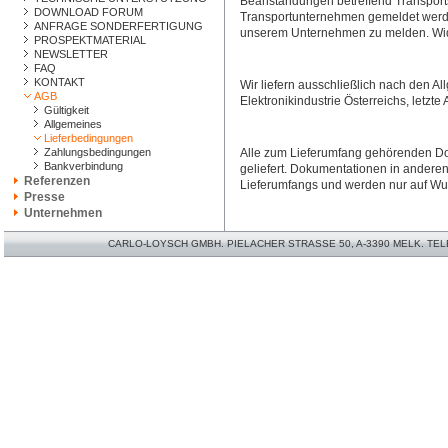
Beanstandungen betreffend Transport
DOWNLOAD FORUM
Transportunternehmen gemeldet werd
ANFRAGE SONDERFERTIGUNG
unserem Unternehmen zu melden. Widri
PROSPEKTMATERIAL
NEWSLETTER
FAQ
KONTAKT
Wir liefern ausschließlich nach den A
AGB
Elektronikindustrie Österreichs, letzte
Gültigkeit
Allgemeines
Lieferbedingungen
Zahlungsbedingungen
Alle zum Lieferumfang gehörenden Do
Bankverbindung
geliefert. Dokumentationen in anderen
Referenzen
Lieferumfangs und werden nur auf Wu
Presse
Unternehmen
CARLO-LOYSCH GMBH. PIELACHER STRASSE 50, A-3390 MELK. TELEFO