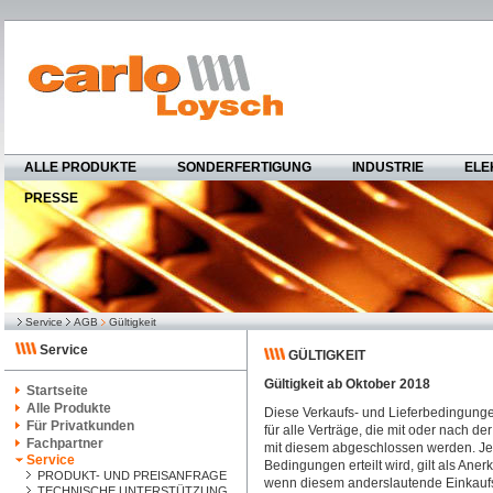
ALLE PRODUKTE
SONDERFERTIGUNG
INDUSTRIE
ELE
PRESSE
Service
AGB
Gültigkeit
Service
GÜLTIGKEIT
Gültigkeit ab Oktober 2018
Startseite
Alle Produkte
Diese Verkaufs- und Lieferbedingunge
Für Privatkunden
für alle Verträge, die mit oder nach
Fachpartner
mit diesem abgeschlossen werden. Je
Service
Bedingungen erteilt wird, gilt als A
PRODUKT- UND PREISANFRAGE
wenn diesem anderslautende Einkaufsb
TECHNISCHE UNTERSTÜTZUNG