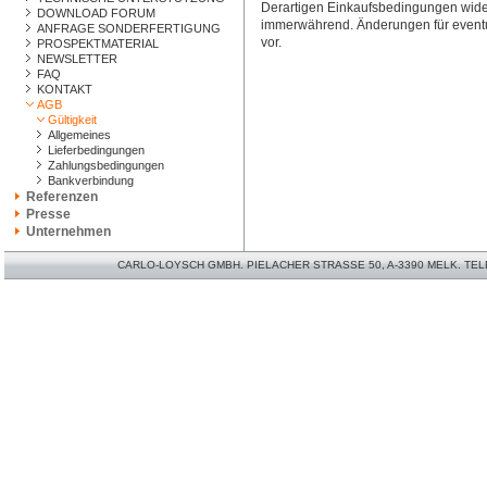
Derartigen Einkaufsbedingungen wider
DOWNLOAD FORUM
immerwährend. Änderungen für eventue
ANFRAGE SONDERFERTIGUNG
vor.
PROSPEKTMATERIAL
NEWSLETTER
FAQ
KONTAKT
AGB
Gültigkeit
Allgemeines
Lieferbedingungen
Zahlungsbedingungen
Bankverbindung
Referenzen
Presse
Unternehmen
CARLO-LOYSCH GMBH. PIELACHER STRASSE 50, A-3390 MELK. TELEFO