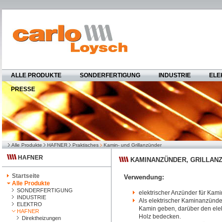
ALLE PRODUKTE
SONDERFERTIGUNG
INDUSTRIE
ELE
PRESSE
Alle Produkte
HAFNER
Praktisches
Kamin- und Grillanzünder
HAFNER
KAMINANZÜNDER, GRILLAN
Startseite
Verwendung:
Alle Produkte
SONDERFERTIGUNG
elektrischer Anzünder für Kami
INDUSTRIE
Als elektrischer Kaminanzünde
ELEKTRO
Kamin geben, darüber den ele
HAFNER
Holz bedecken.
Direktheizungen