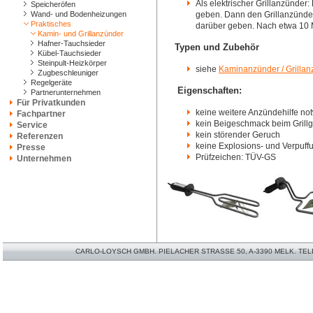
Als elektrischer Grillanzünder
Speicheröfen
Wand- und Bodenheizungen
geben. Dann den Grillanzünde
Praktisches
darüber geben. Nach etwa 10 Min
Kamin- und Grillanzünder
Hafner-Tauchsieder
Typen und Zubehör
Kübel-Tauchsieder
Steinpult-Heizkörper
siehe
Kaminanzünder / Grillan
Zugbeschleuniger
Regelgeräte
Eigenschaften:
Partnerunternehmen
Für Privatkunden
keine weitere Anzündehilfe no
Fachpartner
kein Beigeschmack beim Grillg
Service
kein störender Geruch
Referenzen
keine Explosions- und Verpuff
Presse
Prüfzeichen: TÜV-GS
Unternehmen
CARLO-LOYSCH GMBH. PIELACHER STRASSE 50, A-3390 MELK. TELEFO