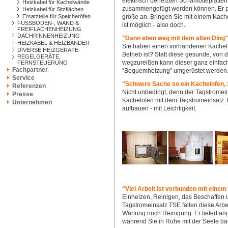
elektrisch beheizten Schamotteplatten
Heizkabel für Kachelwände
zusammengefügt werden können. Er pa
Heizkabel für Sitzflächen
Ersatzteile für Speicheröfen
größe an. Bringen Sie mit einem Kac
FUSSBODEN-, WAND &
ist möglich - also doch.
FREIFLÄCHENHEIZUNG
DACHRINNENHEIZUNG
"Dann eben weg mit dem alten Ding"
HEIZKABEL & HEIZBÄNDER
Sie haben einen vorhandenen Kachelof
DIVERSE HEIZGERÄTE
Betrieb ist? Statt diese gesunde, vo
REGELGERÄTE,
wegzureißen kann dieser ganz einfach
FERNSTEUERUNG
Fachpartner
"Bequemheizung" umgerüstet werden
Service
"Schwere Sache so ein Kachelofen,
Referenzen
Nicht unbedingt, denn der Tagstromein
Presse
Kachelofen mit dem Tagstromeinsatz 
Unternehmen
aufbauen - mit Leichtigkeit.
"Viel Arbeit ist verbunden mit einem
Einheizen, Reinigen, das Beschaffen u
Tagstromeinsatz TSE fallen diese Arbe
Wartung noch Reinigung. Er liefert 
während Sie in Ruhe mit der Seele b