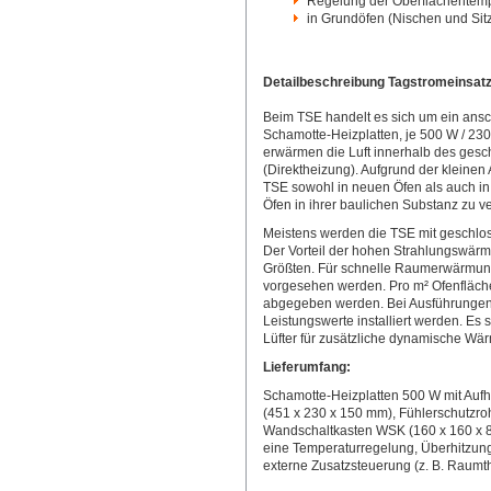
Regelung der Oberflächentemper
in Grundöfen (Nischen und Sit
Detailbeschreibung Tagstromeinsat
Beim TSE handelt es sich um ein ansc
Schamotte-Heizplatten, je 500 W / 230
erwärmen die Luft innerhalb des gesc
(Direktheizung). Aufgrund der klein
TSE sowohl in neuen Öfen als auch i
Öfen in ihrer baulichen Substanz zu v
Meistens werden die TSE mit geschlo
Der Vorteil der hohen Strahlungswärm
Größten. Für schnelle Raumerwärmung
vorgesehen werden. Pro m² Ofenfläch
abgegeben werden. Bei Ausführungen
Leistungswerte installiert werden. Es
Lüfter für zusätzliche dynamische W
Lieferumfang:
Schamotte-Heizplatten 500 W mit Aufh
(451 x 230 x 150 mm), Fühlerschutzroh
Wandschaltkasten WSK (160 x 160 x 8
eine Temperaturregelung, Überhitzungs
externe Zusatzsteuerung (z. B. Raumt