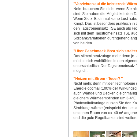
"Verzichten auf die knisternde Wär
Nein, brauchen Sie nicht, wenn Sie 
sind. Sie haben die Möglichkeit den 
Wenn Sie z. B. einmal keine Lust hab
Knopf. Das ist besonders praktisch in
den Tagstromeinsatz TSE auch als Fr
sich mit dem Tagstromeinsatz TSE au
Sitzbankvariationen durchgehend ange
von beiden.
"Über Geschmack lässt sich streite
Das stimmt heutzutage mehr denn je. J
möchte sich wohlfühlen in den eigen
unterschiedlich. Der Tagstromeinsatz T
möglich.
"Heizen mit Strom - Teuer? "
Nicht mehr, denn mit der Technologie
Energie optimal (100%iger Wirkungsg
auch Wände und Decken gleichmäßig.
gleichem Wärmeempfinden um 3-4°C a
Photovoltaikanlage nutzen Sie den Ka
Strahlungswärme (entspricht der Leist
um einen Raum von ca. 40 m² angeneh
und die gute Regelbarkeit sind weitere