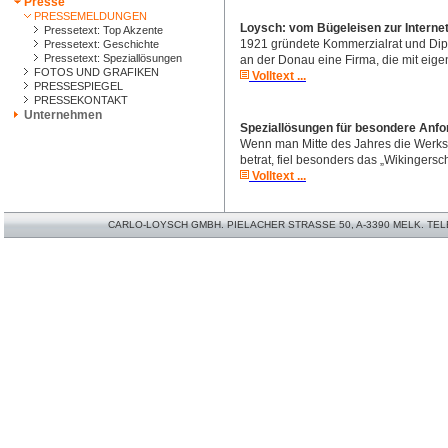
Presse
PRESSEMELDUNGEN
Loysch: vom Bügeleisen zur Internet
Pressetext: Top Akzente
1921 gründete Kommerzialrat und Dip
Pressetext: Geschichte
Pressetext: Speziallösungen
an der Donau eine Firma, die mit eigen
FOTOS UND GRAFIKEN
Volltext ...
PRESSESPIEGEL
PRESSEKONTAKT
Unternehmen
Speziallösungen für besondere Anf
Wenn man Mitte des Jahres die Werks
betrat, fiel besonders das „Wikingerschif
Volltext ...
CARLO-LOYSCH GMBH. PIELACHER STRASSE 50, A-3390 MELK. TELEFO